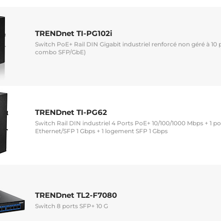
TRENDnet TI-PG102i
Switch PoE+ Rail DIN Gigabit industriel renforcé non géré à 10 p
combo SFP/GbE)
TRENDnet TI-PG62
Switch Rail DIN industriel 4 Ports PoE+ 10/100/1000 Mbps + 1 p
Ethernet/SFP 1 Gbps + 1 logement SFP 1 Gbps
TRENDnet TL2-F7080
Switch 8 ports SFP+ 10 G