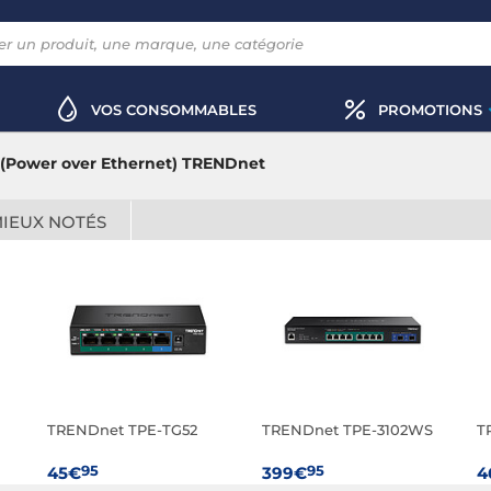
VOS CONSOMMABLES
PROMOTIONS
 (Power over Ethernet) TRENDnet
MIEUX NOTÉS
TRENDnet TPE-TG52
TRENDnet TPE-3102WS
T
95
95
45€
399€
4