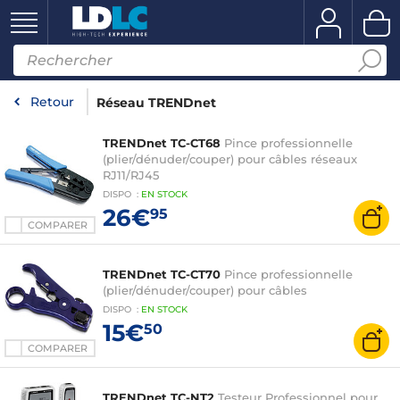
Retour
Réseau TRENDnet
TRENDnet TC-CT68
Pince professionnelle
(plier/dénuder/couper) pour câbles réseaux
RJ11/RJ45
DISPO
:
EN
STOCK
26€
95
COMPARER
TRENDnet TC-CT70
Pince professionnelle
(plier/dénuder/couper) pour câbles
DISPO
:
EN
STOCK
15€
50
COMPARER
TRENDnet TC-NT2
Testeur Professionnel pour