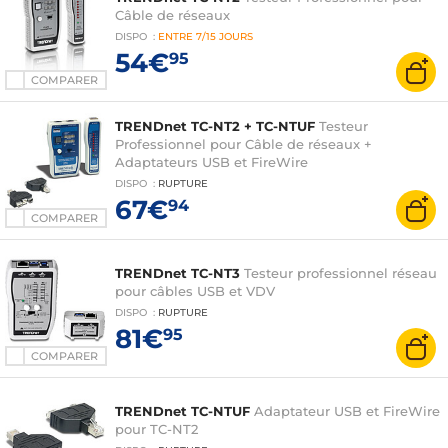
Câble de réseaux
DISPO
:
ENTRE
7/15 JOURS
54€
95
COMPARER
TRENDnet TC-NT2 + TC-NTUF
Testeur
Professionnel pour Câble de réseaux +
Adaptateurs USB et FireWire
DISPO
:
RUPTURE
67€
94
COMPARER
TRENDnet TC-NT3
Testeur professionnel réseau
pour câbles USB et VDV
DISPO
:
RUPTURE
81€
95
COMPARER
TRENDnet TC-NTUF
Adaptateur USB et FireWire
pour TC-NT2