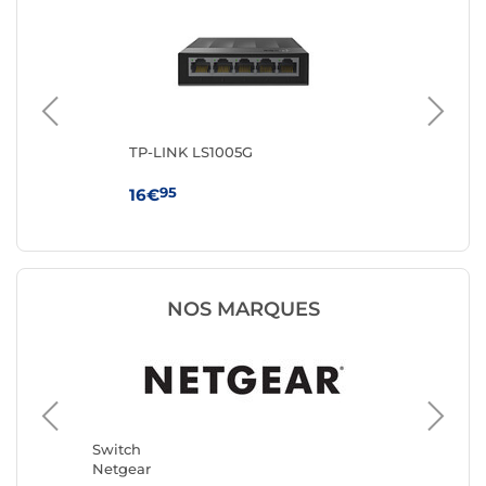
TP-LINK LS1005G
TP
95
16€
59
NOS MARQUES
Switch
TP-LINK
Switch
Netgear