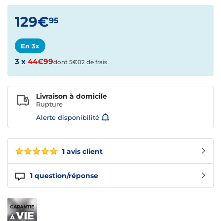
129€
95
En 3x
3 x
44€99
dont 5€02 de frais
Livraison à domicile
Rupture
Alerte disponibilité
1 avis client
1
question/réponse