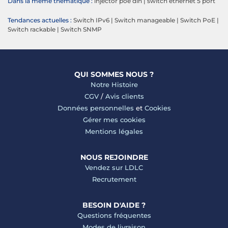
Dans la même thématique :
injector poe din
|
switch ethernet 5 port
Tendances actuelles :
Switch IPv6
|
Switch manageable
|
Switch PoE
|
Switch rackable
|
Switch SNMP
QUI SOMMES NOUS ?
Notre Histoire
CGV
/
Avis clients
Données personnelles
et
Cookies
Gérer mes cookies
Mentions légales
NOUS REJOINDRE
Vendez sur LDLC
Recrutement
BESOIN D'AIDE ?
Questions fréquentes
Modes de livraison