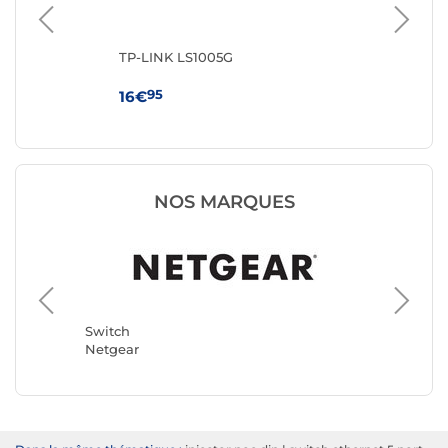
TP-LINK LS1005G
TP
95
16€
59
NOS MARQUES
Switch
TP-LINK
Switch
Netgear