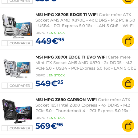
COMPARER
MSI MPG X870E EDGE TI WIFI
Carte mère ATX
Socket AM5 AMD X870E - 4x DDR5 - M.2 PCIe 5.0
- USB4 - PCI-Express 5.0 16x - LAN 5 GbE - Wi-Fi
7
DISPO
:
EN
STOCK
449€
95
COMPARER
MSI MPG X870I EDGE TI EVO WIFI
Carte mère
Mini ITX Socket AM5 AMD X870 - 2x DDR5 - M.2
PCIe 5.0 - USB4 - PCI-Express 5.0 16x - LAN 5 GbE
- Wi-Fi 7
DISPO
:
EN
STOCK
549€
95
COMPARER
MSI MPG Z890 CARBON WIFI
Carte mère ATX
Socket 1851 Intel Z890 Express - 4x DDR5 - M.2
PCIe 5.0 - Thunderbolt 4 - PCI-Express 5.0 16x -
LAN 5 GbE - Wi-Fi 7/Bluetooth 5.4
DISPO
:
EN
STOCK
569€
95
COMPARER