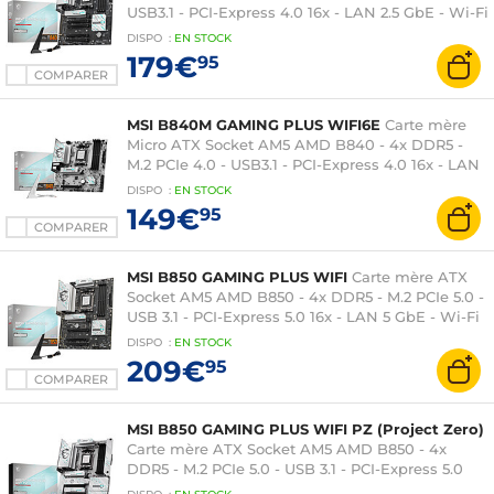
USB3.1 - PCI-Express 4.0 16x - LAN 2.5 GbE - Wi-Fi
7
DISPO
:
EN
STOCK
179€
95
COMPARER
MSI B840M GAMING PLUS WIFI6E
Carte mère
Micro ATX Socket AM5 AMD B840 - 4x DDR5 -
M.2 PCIe 4.0 - USB3.1 - PCI-Express 4.0 16x - LAN
2.5 GbE - Wi-Fi 6E
DISPO
:
EN
STOCK
149€
95
COMPARER
MSI B850 GAMING PLUS WIFI
Carte mère ATX
Socket AM5 AMD B850 - 4x DDR5 - M.2 PCIe 5.0 -
USB 3.1 - PCI-Express 5.0 16x - LAN 5 GbE - Wi-Fi
7
DISPO
:
EN
STOCK
209€
95
COMPARER
MSI B850 GAMING PLUS WIFI PZ (Project Zero)
Carte mère ATX Socket AM5 AMD B850 - 4x
DDR5 - M.2 PCIe 5.0 - USB 3.1 - PCI-Express 5.0
16x - LAN 5 GbE - Wi-Fi 7