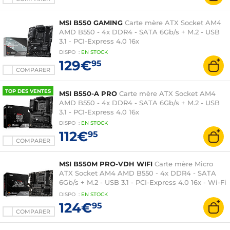
MSI B550 GAMING
Carte mère ATX Socket AM4
AMD B550 - 4x DDR4 - SATA 6Gb/s + M.2 - USB
3.1 - PCI-Express 4.0 16x
DISPO
:
EN
STOCK
129€
95
COMPARER
TOP DES VENTES
MSI B550-A PRO
Carte mère ATX Socket AM4
AMD B550 - 4x DDR4 - SATA 6Gb/s + M.2 - USB
3.1 - PCI-Express 4.0 16x
DISPO
:
EN
STOCK
112€
95
COMPARER
MSI B550M PRO-VDH WIFI
Carte mère Micro
ATX Socket AM4 AMD B550 - 4x DDR4 - SATA
6Gb/s + M.2 - USB 3.1 - PCI-Express 4.0 16x - Wi-Fi
5
DISPO
:
EN
STOCK
124€
95
COMPARER