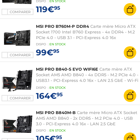
DISPO
:
EN
STOCK
119€
95
COMPARER
MSI PRO B760M-P DDR4
Carte mère Micro ATX
Socket 1700 Intel B760 Express - 4x DDR4 - M.2
PCIe 4.0 - USB 3.1 - PCI-Express 4.0 16x
DISPO
:
EN
STOCK
99€
95
COMPARER
MSI PRO B840-S EVO WIFI6E
Carte mère ATX
Socket AM5 AMD B840 - 4x DDR5 - M.2 PCIe 4.0 -
USB3.1 - PCI-Express 4.0 16x - LAN 2.5 GbE - Wi-Fi
6E
DISPO
:
EN
STOCK
164€
95
COMPARER
MSI PRO B840M-B
Carte mère Micro ATX Socket
AM5 AMD B840 - 2x DDR5 - M.2 PCIe 4.0 - USB
3.0 - PCI-Express 4.0 16x - LAN 2.5 GbE
DISPO
:
EN
STOCK
105€
95