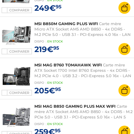
DISPO
:
EN
STOCK
249€
95
COMPARER
MSI B850M GAMING PLUS WIFI
Carte mère
Micro ATX Socket AM5 AMD B850 - 4x DDR5 -
M.2 PCIe 5.0 - USB 3.1 - PCI-Express 4.0 16x - LAN
5 GbE - Wi-Fi 7
DISPO
:
EN
STOCK
219€
95
COMPARER
MSI MAG B760 TOMAHAWK WIFI
Carte mère
ATX Socket 1700 Intel B760 Express - 4x DDR5 -
M.2 PCIe 4.0 - USB 3.2 - PCI-Express 5.0 16x - LAN
2.5 GbE + Wi-Fi 6E/Bluetooth 5.3
DISPO
:
EN
STOCK
205€
95
COMPARER
MSI MAG B850 GAMING PLUS MAX WIFI
Carte
mère ATX Socket AM5 AMD B850 - 4x DDR5 - M.2
PCIe 5.0 - USB 3.1 - PCI-Express 5.0 16x - LAN 5
GbE - Wi-Fi 7
DISPO
:
EN
STOCK
259€
95