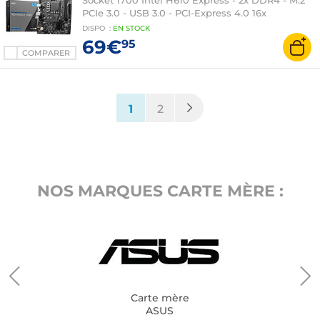
Socket 1700 Intel H610 Express - 2x DDR4 - M.2
PCIe 3.0 - USB 3.0 - PCI-Express 4.0 16x
DISPO
:
EN
STOCK
69€
95
COMPARER
(current)
1
2
NOS MARQUES CARTE MÈRE :
Carte mère
ASUS