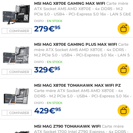
MSI MAG X870E GAMING MAX WIFI
Carte mère
ATX Socket AM5 AMD X870E - 4x DDR5 - M.2
PCIe 5.0 - USB4 - PCI-Express 5.0 16x - LAN 5 GbE
- Wi-Fi 7
DISPO
:
EN
STOCK
279€
95
COMPARER
MSI MAG X870E GAMING PLUS MAX WIFI
Carte
mère ATX Socket AM5 AMD X870E - 4x DDR5 -
M.2 PCIe 5.0 - USB4 - PCI-Express 5.0 16x - LAN 5
GbE - Wi-Fi 7/Bluetooth 5.4
DISPO
:
EN
STOCK
329€
95
COMPARER
MSI MAG X870E TOMAHAWK MAX WIFI PZ
Carte mère ATX Socket AM5 AMD X870E - 4x
DDR5 - M.2 PCIe 5.0 - USB4 - PCI-Express 5.0 16x -
LAN 5 GbE - Wi-Fi 7
DISPO
:
EN
STOCK
429€
95
COMPARER
MSI MAG Z790 TOMAHAWK WIFI
Carte mère
ATX Socket 1700 Intel Z790 Express - 4x DDR5 -