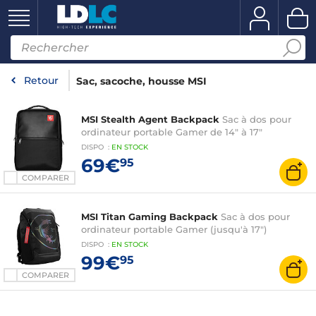
Retour
Sac, sacoche, housse MSI
MSI Stealth Agent Backpack
Sac à dos pour
ordinateur portable Gamer de 14" à 17"
DISPO
:
EN
STOCK
69€
95
COMPARER
MSI Titan Gaming Backpack
Sac à dos pour
ordinateur portable Gamer (jusqu'à 17")
DISPO
:
EN
STOCK
99€
95
COMPARER