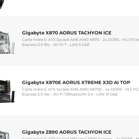
Gigabyte X870 AORUS TACHYON ICE
Carte mère E-ATX Socket AM5 AMD X870 - 2x DDR5 - M.2 PCIe 
Express 5.0 16x - Wi-Fi 7 - LAN 5 GbE
Gigabyte X870E AORUS XTREME X3D AI TOP
Carte mère E-ATX Socket AM5 AMD X870E - 4x DDR5 - M.2 PCIe
Express 5.0 16x - Wi-Fi 7/Bluetooth 5.4 - LAN 10 GbE
Gigabyte Z890 AORUS TACHYON ICE
Carte mère E-ATX Socket 1851 Intel Z890 Express - 2x DDR5 - M