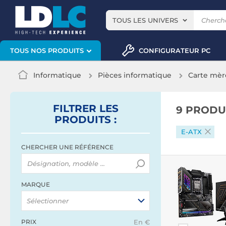
TOUS LES UNIVERS
CONFIGURATEUR PC
TOUS NOS PRODUITS
Informatique
Pièces informatique
Carte mèr
FILTRER
LES
9 PRODU
PRODUITS
:
E-ATX
CHERCHER UNE RÉFÉRENCE
MARQUE
Sélectionner
PRIX
En €