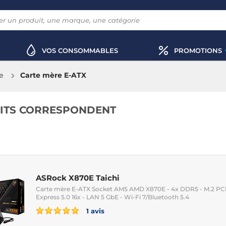
VOS CONSOMMABLES
PROMOTIONS
e
Carte mère E-ATX
ITS CORRESPONDENT
ASRock X870E Taichi
Carte mère E-ATX Socket AM5 AMD X870E - 4x DDR5 - M.2 PCIe
Express 5.0 16x - LAN 5 GbE - Wi-Fi 7/Bluetooth 5.4
1 avis