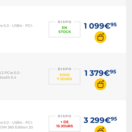
Carte mère Intel H510
Carte mère Intel H610
Carte mère Intel B760
DISPO
1 099€
95
 5.0 - USB4 - PCI-
EN
Carte mère Intel Z790
STOCK
Carte mère Intel 1200
Carte mère Intel 1700
Carte mère AMD
Carte mère AMD B550
DISPO
1 379€
95
.2 PCIe 5.0 -
SOUS
Carte mère AMD B650
etooth 5.4
7 JOURS
Carte mère AMD AM4
Carte mère AMD AM5
DISPO
3 299€
95
+ DE
 5.0 - USB4 - PCI-
15 JOURS
UJIN 360 Edition 20