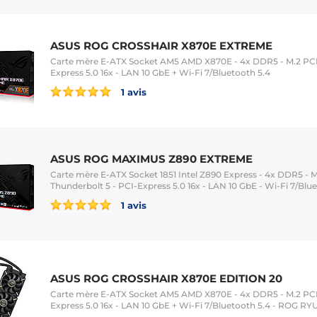
ASUS ROG CROSSHAIR X870E EXTREME
Carte mère E-ATX Socket AM5 AMD X870E - 4x DDR5 - M.2 PCIe
Express 5.0 16x - LAN 10 GbE + Wi-Fi 7/Bluetooth 5.4
1 avis
ASUS ROG MAXIMUS Z890 EXTREME
Carte mère E-ATX Socket 1851 Intel Z890 Express - 4x DDR5 - M
Thunderbolt 5 - PCI-Express 5.0 16x - LAN 10 GbE - Wi-Fi 7/Blu
1 avis
ASUS ROG CROSSHAIR X870E EDITION 20
Carte mère E-ATX Socket AM5 AMD X870E - 4x DDR5 - M.2 PCIe
Express 5.0 16x - LAN 10 GbE + Wi-Fi 7/Bluetooth 5.4 - ROG RY