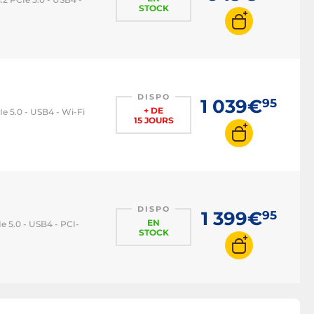
STOCK
DISPO
1 039€
95
+ DE
 5.0 - USB4 - Wi-Fi
15 JOURS
DISPO
1 399€
95
EN
 5.0 - USB4 - PCI-
STOCK