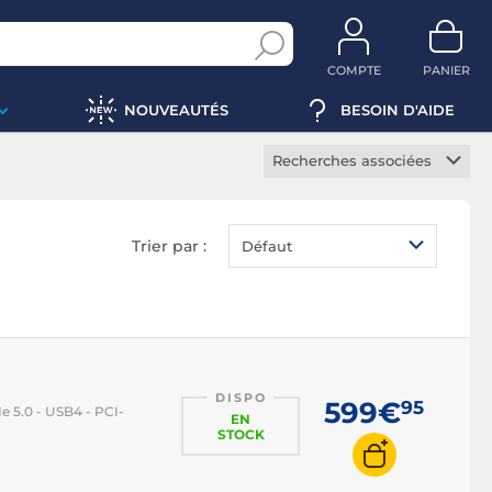
COMPTE
PANIER
NOUVEAUTÉS
BESOIN D'AIDE
Recherches associées
Carte mère gamer
Carte mère serveur
Trier par :
Défaut
Carte mère DDR4
Carte mère DDR5
Carte mère ATX
Carte mère micro ATX
DISPO
Carte mère E-ATX
599€
95
 5.0 - USB4 - PCI-
EN
Carte mère mini-ITX
STOCK
Carte mère Intel