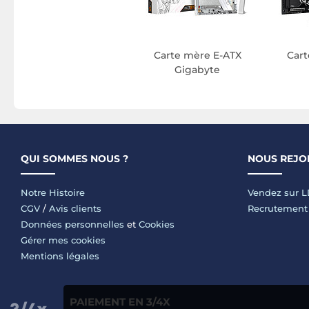
Carte mère E-ATX
Cart
Gigabyte
QUI SOMMES NOUS ?
NOUS REJO
Notre Histoire
Vendez sur 
CGV
/
Avis clients
Recrutement
Données personnelles
et
Cookies
Gérer mes cookies
Mentions légales
PAIEMENT EN 3/4X