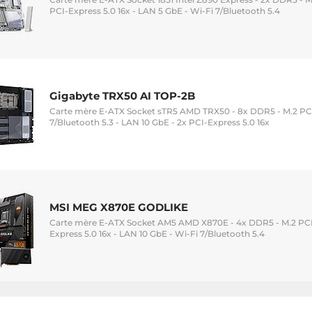
PCI-Express 5.0 16x - LAN 5 GbE - Wi-Fi 7/Bluetooth 5.4
Gigabyte TRX50 AI TOP-2B
Carte mère E-ATX Socket sTR5 AMD TRX50 - 8x DDR5 - M.2 PCIe
7/Bluetooth 5.3 - LAN 10 GbE - 2x PCI-Express 5.0 16x
MSI MEG X870E GODLIKE
Carte mère E-ATX Socket AM5 AMD X870E - 4x DDR5 - M.2 PCIe
Express 5.0 16x - LAN 10 GbE - Wi-Fi 7/Bluetooth 5.4