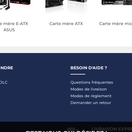
e mère E-ATX
Carte mère ATX
Carte mère mi
ASUS
INDRE
BESOIN D'AIDE ?
LDLC
Questions fréquentes
Modes de livraison
Modes de règlement
Demander un retour
LIVRAISON EXPR