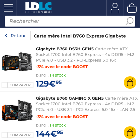
Retour
Carte mère Intel B760 Express Gigabyte
Gigabyte B760 DS3H GEN5
Carte mère ATX
Socket 1700 Intel B760 Express - 4x DDR5 - M.2
PCIe 4.0 - USB 3.2 - PCI-Express 5.0 16x
-3% avec le code BOOST
DISPO
:
EN
STOCK
129€
95
COMPARER
Gigabyte B760 GAMING X GEN5
Carte mère ATX
Socket 1700 Intel B760 Express - 4x DDR5 - M.2
PCIe 4.0 - USB 3.1 - PCI-Express 5.0 16x - LAN 2.5
GbE
-3% avec le code BOOST
DISPO
:
EN
STOCK
144€
95
COMPARER