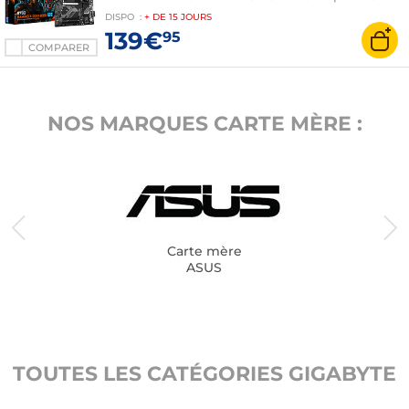
16x - 2.5 GbE
DISPO
:
+ DE
15 JOURS
139€
95
COMPARER
NOS MARQUES CARTE MÈRE :
Carte mère
ASUS
TOUTES LES CATÉGORIES GIGABYTE