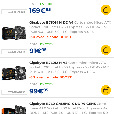
DISPO
:
EN
STOCK
169€
95
COMPARER
Gigabyte B760M H DDR4
Carte mère Micro ATX
Socket 1700 Intel B760 Express - 2x DDR4 - M.2
PCIe 4.0 - USB 3.0 - PCI-Express 4.0 16x
-3% avec le code BOOST
DISPO
:
EN
STOCK
91€
95
COMPARER
Gigabyte B760M H V2
Carte mère micro-ATX
Socket 1700 Intel B760 Express - 2x DDR5 - M.2
PCIe 4.0 - USB 3.0 - PCI-Express 4.0 16x
-3% avec le code BOOST
DISPO
:
EN
STOCK
99€
95
COMPARER
Gigabyte B760 GAMING X DDR4 GEN5
Carte
mère ATX Socket 1700 Intel B760 Express - 4x
DDR4 - M.2 PCIe 4.0 - USB 3.1 - PCI-Express 5.0