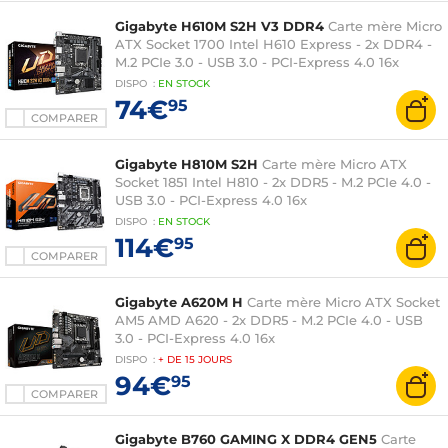
Gigabyte H610M S2H V3 DDR4
Carte mère Micro
ATX Socket 1700 Intel H610 Express - 2x DDR4 -
M.2 PCIe 3.0 - USB 3.0 - PCI-Express 4.0 16x
DISPO
:
EN
STOCK
74€
95
COMPARER
Gigabyte H810M S2H
Carte mère Micro ATX
Socket 1851 Intel H810 - 2x DDR5 - M.2 PCIe 4.0 -
USB 3.0 - PCI-Express 4.0 16x
DISPO
:
EN
STOCK
114€
95
COMPARER
Gigabyte A620M H
Carte mère Micro ATX Socket
AM5 AMD A620 - 2x DDR5 - M.2 PCIe 4.0 - USB
3.0 - PCI-Express 4.0 16x
DISPO
:
+ DE
15 JOURS
94€
95
COMPARER
Gigabyte B760 GAMING X DDR4 GEN5
Carte