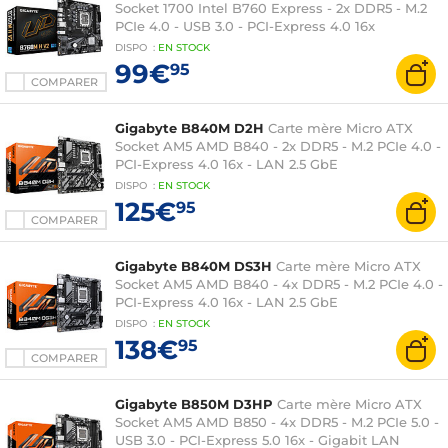
Socket 1700 Intel B760 Express - 2x DDR5 - M.2
PCIe 4.0 - USB 3.0 - PCI-Express 4.0 16x
DISPO
:
EN
STOCK
99€
95
COMPARER
Gigabyte B840M D2H
Carte mère Micro ATX
Socket AM5 AMD B840 - 2x DDR5 - M.2 PCIe 4.0 -
PCI-Express 4.0 16x - LAN 2.5 GbE
DISPO
:
EN
STOCK
125€
95
COMPARER
Gigabyte B840M DS3H
Carte mère Micro ATX
Socket AM5 AMD B840 - 4x DDR5 - M.2 PCIe 4.0 -
PCI-Express 4.0 16x - LAN 2.5 GbE
DISPO
:
EN
STOCK
138€
95
COMPARER
Gigabyte B850M D3HP
Carte mère Micro ATX
Socket AM5 AMD B850 - 4x DDR5 - M.2 PCIe 5.0 -
USB 3.0 - PCI-Express 5.0 16x - Gigabit LAN