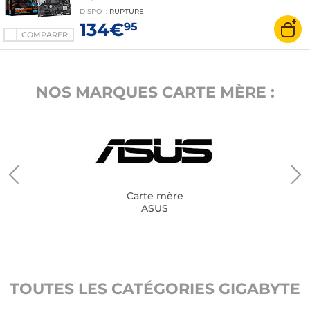
Express 4.0 16x
DISPO
:
RUPTURE
134€
95
COMPARER
NOS MARQUES CARTE MÈRE :
Carte mère
ASUS
TOUTES LES CATÉGORIES GIGABYTE