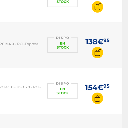
STOCK
DISPO
138€
95
EN
CIe 4.0 - PCI-Express
STOCK
DISPO
154€
95
Ie 5.0 - USB 3.0 - PCI-
EN
STOCK