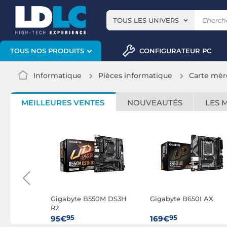
TOUS LES UNIVERS
CONFIGURATEUR PC
TOUS NOS PRODUITS
Informatique
Pièces informatique
Carte mèr
MEILLEURES VENTES
NOUVEAUTÉS
LES 
60M EAGLE
Gigabyte B550M DS3H
Gigabyte B650I AX
R2
95
95
95€
169€