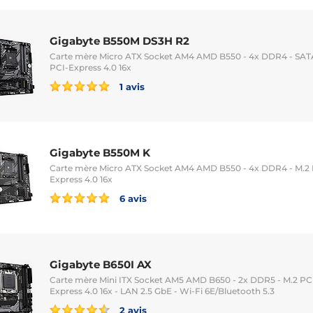
Gigabyte B550M DS3H R2
Carte mère Micro ATX Socket AM4 AMD B550 - 4x DDR4 - SATA 6
PCI-Express 4.0 16x
1 avis
Gigabyte B550M K
Carte mère Micro ATX Socket AM4 AMD B550 - 4x DDR4 - M.2 PC
Express 4.0 16x
6 avis
Gigabyte B650I AX
Carte mère Mini ITX Socket AM5 AMD B650 - 2x DDR5 - M.2 PCIe
Express 4.0 16x - LAN 2.5 GbE - Wi-Fi 6E/Bluetooth 5.3
2 avis