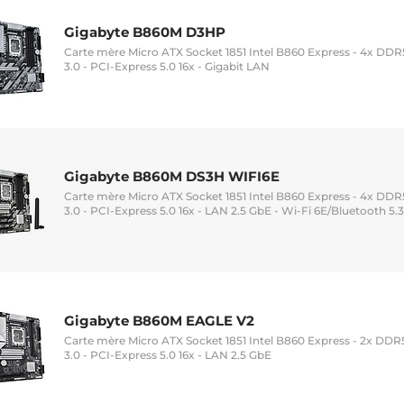
Gigabyte B860M D3HP
Carte mère Micro ATX Socket 1851 Intel B860 Express - 4x DDR5
3.0 - PCI-Express 5.0 16x - Gigabit LAN
Gigabyte B860M DS3H WIFI6E
Carte mère Micro ATX Socket 1851 Intel B860 Express - 4x DDR5
3.0 - PCI-Express 5.0 16x - LAN 2.5 GbE - Wi-Fi 6E/Bluetooth 5.3
Gigabyte B860M EAGLE V2
Carte mère Micro ATX Socket 1851 Intel B860 Express - 2x DDR5
3.0 - PCI-Express 5.0 16x - LAN 2.5 GbE