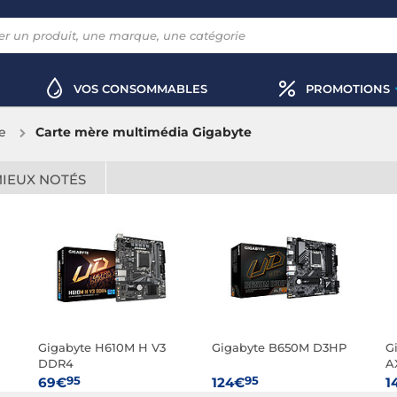
VOS CONSOMMABLES
PROMOTIONS
e
Carte mère multimédia Gigabyte
MIEUX NOTÉS
Gigabyte H610M H V3
Gigabyte B650M D3HP
G
DDR4
A
95
95
69€
124€
1