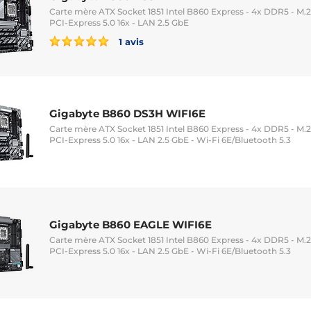
Carte mère ATX Socket 1851 Intel B860 Express - 4x DDR5 - M.2 
PCI-Express 5.0 16x - LAN 2.5 GbE
1 avis
Gigabyte B860 DS3H WIFI6E
Carte mère ATX Socket 1851 Intel B860 Express - 4x DDR5 - M.2 
PCI-Express 5.0 16x - LAN 2.5 GbE - Wi-Fi 6E/Bluetooth 5.3
Gigabyte B860 EAGLE WIFI6E
Carte mère ATX Socket 1851 Intel B860 Express - 4x DDR5 - M.2 
PCI-Express 5.0 16x - LAN 2.5 GbE - Wi-Fi 6E/Bluetooth 5.3