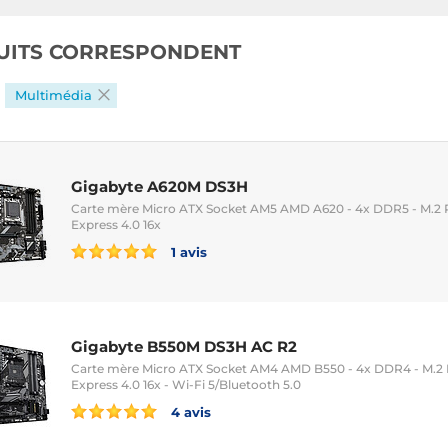
UITS CORRESPONDENT
Multimédia
Gigabyte A620M DS3H
Carte mère Micro ATX Socket AM5 AMD A620 - 4x DDR5 - M.2 PC
Express 4.0 16x
1 avis
Gigabyte B550M DS3H AC R2
Carte mère Micro ATX Socket AM4 AMD B550 - 4x DDR4 - M.2 PC
Express 4.0 16x - Wi-Fi 5/Bluetooth 5.0
4 avis