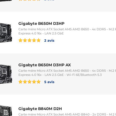
Gigabyte B650M D3HP
Carte mère Micro ATX Socket AM5 AMD B650 - 4x DDR5 - M.2 PC
Express 4.0 16x - LAN 2.5 GbE
2 avis
Gigabyte B650M D3HP AX
Carte mère Micro ATX Socket AM5 AMD B650 - 4x DDR5 - M.2 PC
Express 4.0 16x - LAN 2.5 GbE - Wi-Fi 6E/Bluetooth 5.3
5 avis
Gigabyte B840M D2H
Carte mère Micro ATX Socket AM5 AMD B840 - 2x DDR5 - M.2 P