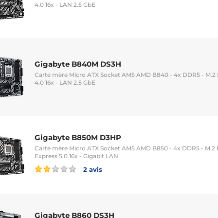
4.0 16x - LAN 2.5 GbE
Gigabyte B840M DS3H
Carte mère Micro ATX Socket AM5 AMD B840 - 4x DDR5 - M.2 P
4.0 16x - LAN 2.5 GbE
Gigabyte B850M D3HP
Carte mère Micro ATX Socket AM5 AMD B850 - 4x DDR5 - M.2 PC
Express 5.0 16x - Gigabit LAN
2 avis
Gigabyte B860 DS3H