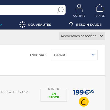
COMPTE
PANIER
NOUVEAUTÉS
BESOIN D'AIDE
Recherches associées
Carte mère gamer
Carte mère serveur
Trier par :
Défaut
Carte mère DDR4
Carte mère DDR5
Carte mère ATX
Carte mère micro ATX
DISPO
Carte mère E-ATX
199€
95
PCIe 4.0 - USB 3.2 -
EN
Carte mère mini-ITX
STOCK
Carte mère Intel