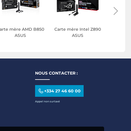
arte mère AMD B850
Carte mère Intel Z890
ASUS
ASUS
NOUS CONTACTER :
+334 27 46 60 00
Appel non surtaxé