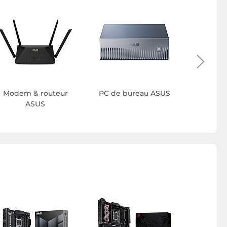
Waterc
Modem & routeur
PC de bureau ASUS
ASUS
Carte
X87