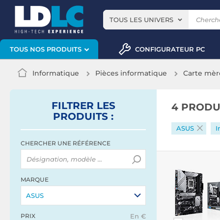
TOUS LES UNIVERS
CONFIGURATEUR PC
TOUS NOS PRODUITS
Informatique
Pièces informatique
Carte mèr
FILTRER
LES
4 PRODU
PRODUITS
:
ASUS
I
CHERCHER UNE RÉFÉRENCE
MARQUE
ASUS
PRIX
En €