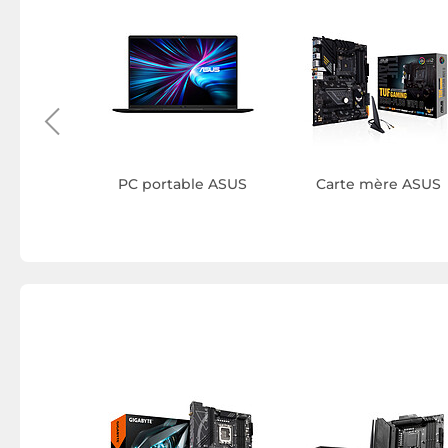
 barebone
S
PC portable ASUS
Carte mère ASUS
mère
ue ASUS