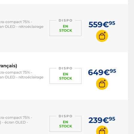
DISPO
ltra-compact 75% -
559€
95
EN
n OLED - rétroéclairage
STOCK
ançais)
DISPO
649€
95
ltra-compact 75% -
EN
n OLED - rétroéclairage
STOCK
DISPO
ltra-compact 75% -
239€
95
EN
 - écran OLED -
STOCK