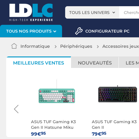
TOUS LES UNIVERS
CONFIGURATEUR PC
TOUS NOS PRODUITS
Informatique
Périphériques
Accessoires jeu
MEILLEURES VENTES
NOUVEAUTÉS
LES 
ix Scope
ASUS TUF Gaming K3
ASUS TUF Gaming K3
ss Deluxe
Gen II Hatsune Miku
Gen II
Edition
95
95
99€
79€