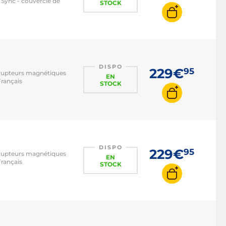
Sync - couvercle de
STOCK
DISPO
229€
95
errupteurs magnétiques
EN
Français
STOCK
DISPO
229€
95
errupteurs magnétiques
EN
Français
STOCK