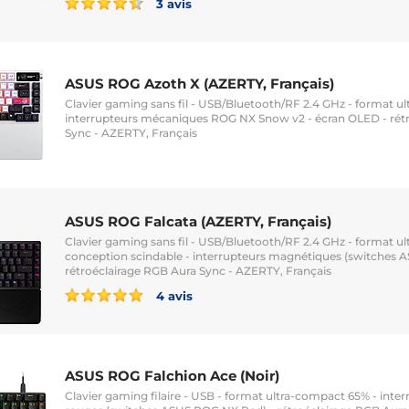
3 avis
ASUS ROG Azoth X (AZERTY, Français)
Clavier gaming sans fil - USB/Bluetooth/RF 2.4 GHz - format u
interrupteurs mécaniques ROG NX Snow v2 - écran OLED - rét
Sync - AZERTY, Français
ASUS ROG Falcata (AZERTY, Français)
Clavier gaming sans fil - USB/Bluetooth/RF 2.4 GHz - format u
conception scindable - interrupteurs magnétiques (switches 
rétroéclairage RGB Aura Sync - AZERTY, Français
4 avis
ASUS ROG Falchion Ace (Noir)
Clavier gaming filaire - USB - format ultra-compact 65% - int