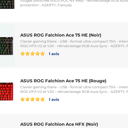
rouges (switches ASUS ROG NX Red) - rétroéclairage RGB Aura 
protection - AZERTY, Français
ASUS ROG Falchion Ace 75 HE (Noir)
Clavier gaming filaire - USB - format ultra-compact 75% - int
ROG HFX V2 et V2X - rétroéclairage RGB Aura Sync - AZERTY, 
1 avis
ASUS ROG Falchion Ace 75 HE (Rouge)
Clavier gaming filaire - USB - format ultra-compact 75% - int
ROG HFX V2 et V2X - rétroéclairage RGB Aura Sync - AZERTY, 
1 avis
ASUS ROG Falchion Ace HFX (Noir)