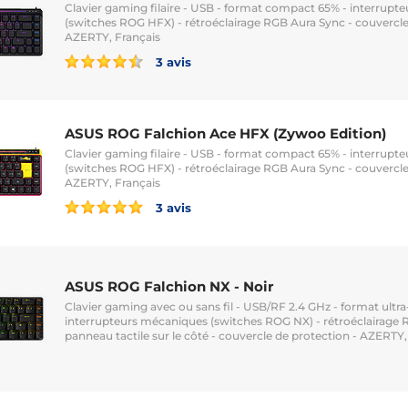
Clavier gaming filaire - USB - format compact 65% - interrup
(switches ROG HFX) - rétroéclairage RGB Aura Sync - couvercle
AZERTY, Français
3 avis
ASUS ROG Falchion Ace HFX (Zywoo Edition)
Clavier gaming filaire - USB - format compact 65% - interrup
(switches ROG HFX) - rétroéclairage RGB Aura Sync - couvercle
AZERTY, Français
3 avis
ASUS ROG Falchion NX - Noir
Clavier gaming avec ou sans fil - USB/RF 2.4 GHz - format ult
interrupteurs mécaniques (switches ROG NX) - rétroéclairage 
panneau tactile sur le côté - couvercle de protection - AZERTY,