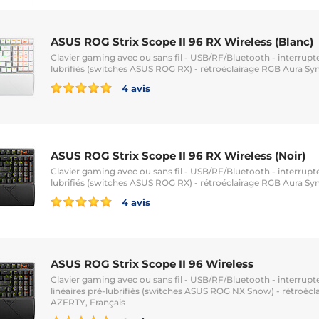
ASUS ROG Strix Scope II 96 RX Wireless (Blanc)
Clavier gaming avec ou sans fil - USB/RF/Bluetooth - interrupt
lubrifiés (switches ASUS ROG RX) - rétroéclairage RGB Aura Sy
4 avis
ASUS ROG Strix Scope II 96 RX Wireless (Noir)
Clavier gaming avec ou sans fil - USB/RF/Bluetooth - interrupt
lubrifiés (switches ASUS ROG RX) - rétroéclairage RGB Aura Sy
4 avis
ASUS ROG Strix Scope II 96 Wireless
Clavier gaming avec ou sans fil - USB/RF/Bluetooth - interru
linéaires pré-lubrifiés (switches ASUS ROG NX Snow) - rétroécl
AZERTY, Français