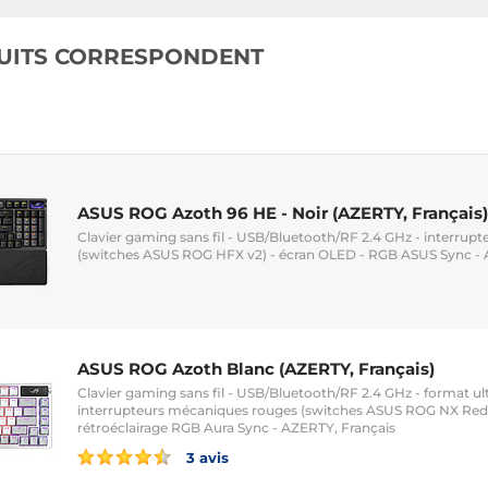
UITS CORRESPONDENT
ASUS ROG Azoth 96 HE - Noir (AZERTY, Français)
Clavier gaming sans fil - USB/Bluetooth/RF 2.4 GHz - interrup
(switches ASUS ROG HFX v2) - écran OLED - RGB ASUS Sync - 
ASUS ROG Azoth Blanc (AZERTY, Français)
Clavier gaming sans fil - USB/Bluetooth/RF 2.4 GHz - format u
interrupteurs mécaniques rouges (switches ASUS ROG NX Red)
rétroéclairage RGB Aura Sync - AZERTY, Français
3 avis