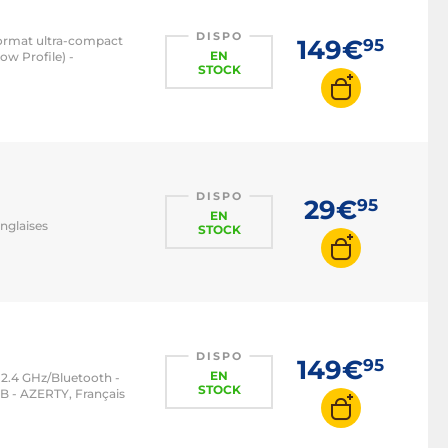
DISPO
format ultra-compact
149€
95
EN
w Profile) -
STOCK
DISPO
29€
95
EN
nglaises
STOCK
DISPO
149€
95
EN
 2.4 GHz/Bluetooth -
STOCK
B - AZERTY, Français