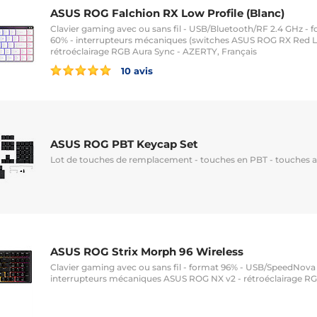
ASUS ROG Falchion RX Low Profile (Blanc)
Clavier gaming avec ou sans fil - USB/Bluetooth/RF 2.4 GHz - 
60% - interrupteurs mécaniques (switches ASUS ROG RX Red Lo
rétroéclairage RGB Aura Sync - AZERTY, Français
10 avis
ASUS ROG PBT Keycap Set
Lot de touches de remplacement - touches en PBT - touches a
ASUS ROG Strix Morph 96 Wireless
Clavier gaming avec ou sans fil - format 96% - USB/SpeedNova
interrupteurs mécaniques ASUS ROG NX v2 - rétroéclairage RG