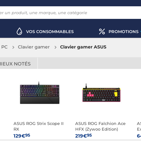
VOS CONSOMMABLES
PROMOTIONS
x PC
Clavier gamer
Clavier gamer ASUS
MIEUX NOTÉS
ASUS ROG Strix Scope II
ASUS ROG Falchion Ace
A
RX
HFX (Zywoo Edition)
E
(
95
95
129€
219€
6