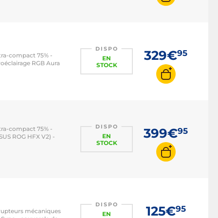
DISPO
329€
95
ltra-compact 75% -
EN
roéclairage RGB Aura
STOCK
DISPO
ltra-compact 75% -
399€
95
EN
ASUS ROG HFX V2) -
STOCK
DISPO
125€
95
errupteurs mécaniques
EN