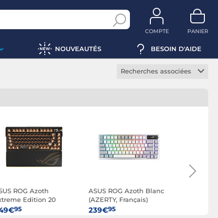
COMPTE
PANIER
NOUVEAUTÉS
BESOIN D'AIDE
Recherches associées
Clavier gamer
mécanique
Clavier gamer RGB
Clavier gamer sans fil
Clavier gamer AZERTY
Clavier gamer QWERTY
Clavier gaming filaire
SUS ROG Azoth
ASUS ROG Azoth Blanc
ASUS TUF
xtreme Edition 20
(AZERTY, Français)
AZERTY, Français)
95
95
95
49€
239€
49€