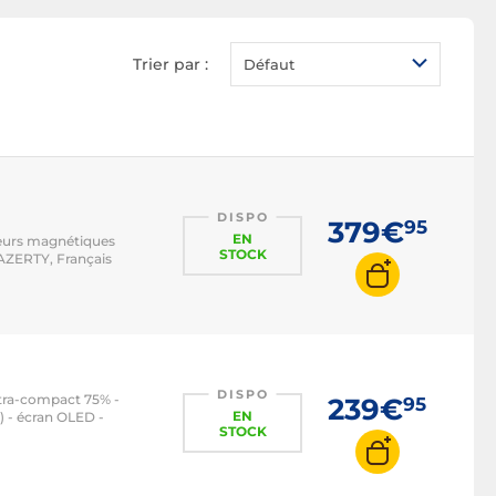
Trier par :
Défaut
DISPO
379€
95
EN
teurs magnétiques
STOCK
AZERTY, Français
DISPO
ltra-compact 75% -
239€
95
EN
 - écran OLED -
STOCK