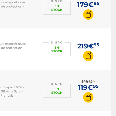
DISPO
teurs magnétiques
179€
95
EN
 de protection -
STOCK
DISPO
teurs magnétiques
219€
95
EN
 de protection -
STOCK
149€
95
DISPO
119€
95
ra-compact 65% -
EN
RGB Aura Sync -
STOCK
 Français