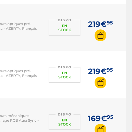
DISPO
219€
95
eurs optiques pré-
EN
nc - AZERTY, Français
STOCK
DISPO
219€
95
eurs optiques pré-
EN
nc - AZERTY, Français
STOCK
DISPO
pteurs mécaniques
169€
95
EN
airage RGB Aura Sync -
STOCK