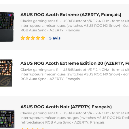
ASUS ROG Azoth Extreme (AZERTY, Français)
Clavier gaming sans fil - USB/Bluetooth/RF 2.4 GHz - format u
interrupteurs mécaniques (switches ASUS ROG NX Snow) - écra
RGB Aura Sync - AZERTY, Français
5 avis
ASUS ROG Azoth Extreme Edition 20 (AZERTY, Fr
Clavier gaming sans fil - USB/Bluetooth/RF 2.4 GHz - format u
interrupteurs mécaniques (switches ASUS ROG NX Snow) - écra
RGB Aura Sync - AZERTY, Français
ASUS ROG Azoth Noir (AZERTY, Français)
Clavier gaming sans fil - USB/Bluetooth/RF 2.4 GHz - format u
interrupteurs mécaniques rouges (switches ASUS ROG NX Red)
rétroéclairage RGB Aura Sync - AZERTY, Français