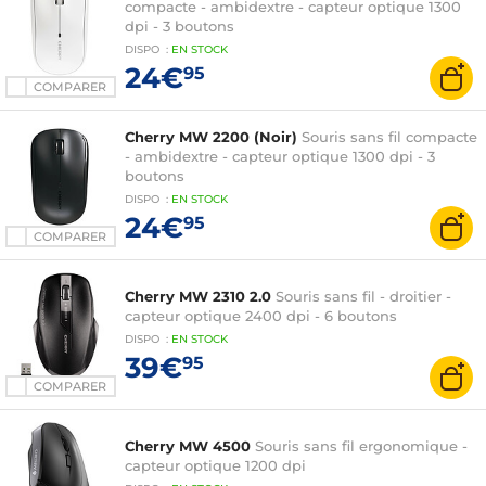
compacte - ambidextre - capteur optique 1300
dpi - 3 boutons
DISPO
:
EN
STOCK
24€
95
COMPARER
Cherry MW 2200 (Noir)
Souris sans fil compacte
- ambidextre - capteur optique 1300 dpi - 3
boutons
DISPO
:
EN
STOCK
24€
95
COMPARER
Cherry MW 2310 2.0
Souris sans fil - droitier -
capteur optique 2400 dpi - 6 boutons
DISPO
:
EN
STOCK
39€
95
COMPARER
Cherry MW 4500
Souris sans fil ergonomique -
capteur optique 1200 dpi