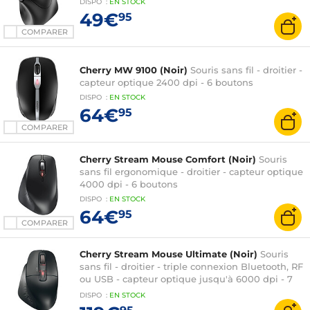
DISPO
:
EN
STOCK
49€
95
COMPARER
Cherry MW 9100 (Noir)
Souris sans fil - droitier -
capteur optique 2400 dpi - 6 boutons
DISPO
:
EN
STOCK
64€
95
COMPARER
Cherry Stream Mouse Comfort (Noir)
Souris
sans fil ergonomique - droitier - capteur optique
4000 dpi - 6 boutons
DISPO
:
EN
STOCK
64€
95
COMPARER
Cherry Stream Mouse Ultimate (Noir)
Souris
sans fil - droitier - triple connexion Bluetooth, RF
ou USB - capteur optique jusqu'à 6000 dpi - 7
boutons
DISPO
:
EN
STOCK