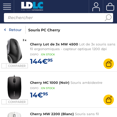
Retour
Souris PC Cherry
Cherry Lot de 3x MW 4500
Lot de 3x souris sans
fil ergonomiques - capteur optique 1200 dpi
DISPO
:
EN
STOCK
144€
95
COMPARER
Cherry MC 1000 (Noir)
Souris ambidextre
DISPO
:
EN
STOCK
14€
95
COMPARER
Cherry MW 2200 (Blanc)
Souris sans fil