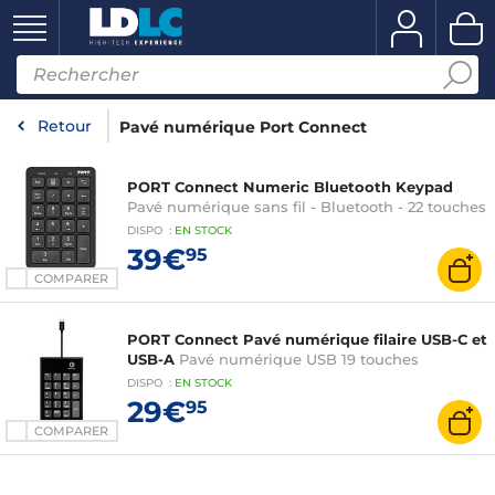
Retour
Pavé numérique Port Connect
PORT Connect Numeric Bluetooth Keypad
Pavé numérique sans fil - Bluetooth - 22 touches
DISPO
:
EN
STOCK
39€
95
COMPARER
PORT Connect Pavé numérique filaire USB-C et
USB-A
Pavé numérique USB 19 touches
DISPO
:
EN
STOCK
29€
95
COMPARER