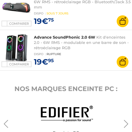
6W RMS - rétroéclairage RGB - Bluetooth/Jack 3.5
mm
DISPO
:
SOUS
7 JOURS
19€
75
COMPARER
Advance SoundPhonic 2.0 6W
Kit d'enceintes
2.0 - 6W RMS - modulable en une barre de son -
rétroéclairage RGB
DISPO
:
RUPTURE
19€
95
COMPARER
NOS MARQUES ENCEINTE PC :