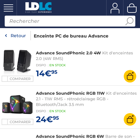
Retour
Enceinte PC de bureau Advance
Advance SoundPhonic 2.0 4W
Kit d'enceintes
2.0 (4W RMS)
DISPO
:
EN
STOCK
14€
95
COMPARER
Advance SoundPhonic RGB 11W
Kit d'enceintes
2.1 - 11W RMS - rétroéclairage RGB -
Bluetooth/Jack 3.5 mm
DISPO
:
EN
STOCK
24€
95
COMPARER
Advance SoundPhonic RGB 6W
Barre de son -