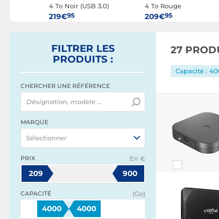
4 To Noir (USB 3.0)
4 To Rouge
95
95
219€
209€
FILTRER
LES
27 PROD
PRODUITS
:
Capacité : 4
CHERCHER UNE RÉFÉRENCE
MARQUE
Sélectionner
PRIX
En €
209
900
CAPACITÉ
(Go)
4000
4000