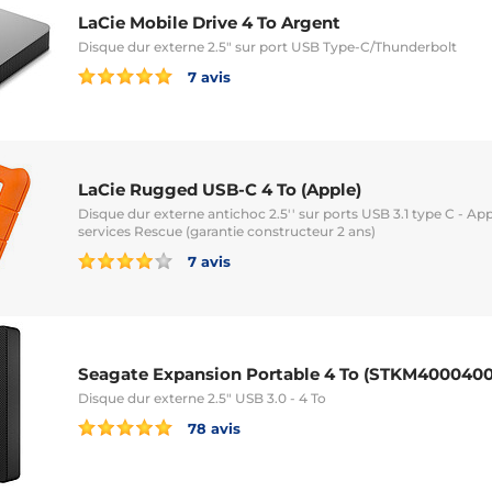
LaCie Mobile Drive 4 To Argent
Disque dur externe 2.5" sur port USB Type-C/Thunderbolt
7 avis
LaCie Rugged USB-C 4 To (Apple)
Disque dur externe antichoc 2.5'' sur ports USB 3.1 type C - App
services Rescue (garantie constructeur 2 ans)
7 avis
Seagate Expansion Portable 4 To (STKM4000400
Disque dur externe 2.5" USB 3.0 - 4 To
78 avis