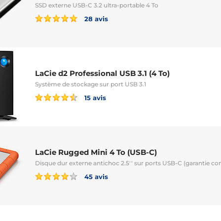
SSD externe USB-C 3.2 ultra-portable 4 To
28 avis
LaCie d2 Professional USB 3.1 (4 To)
Système de stockage sur port USB 3.1
15 avis
LaCie Rugged Mini 4 To (USB-C)
Disque dur externe antichoc 2.5'' sur ports USB-C (garantie co
45 avis