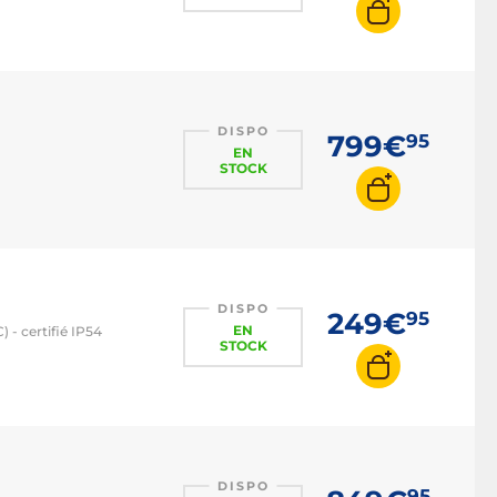
DISPO
799€
95
EN
STOCK
DISPO
249€
95
EN
 - certifié IP54
STOCK
DISPO
95