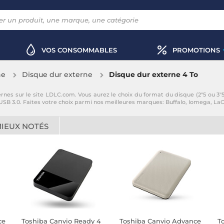
VOS CONSOMMABLES
PROMOTIONS
ne
Disque dur externe
Disque dur externe 4 To
s sur le site LDLC.com. Vous aurez le choix du format du disque (2"5 ou 3"5) 
USB 3.0. Faites votre choix parmi nos meilleures marques: Buffalo, Iomega, LaC
MIEUX NOTÉS
ce
Toshiba Canvio Ready 4
Toshiba Canvio Advance
T