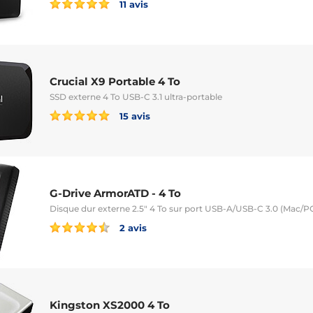
11 avis
Crucial X9 Portable 4 To
SSD externe 4 To USB-C 3.1 ultra-portable
15 avis
G-Drive ArmorATD - 4 To
Disque dur externe 2.5" 4 To sur port USB-A/USB-C 3.0 (Mac/PC)
2 avis
Kingston XS2000 4 To