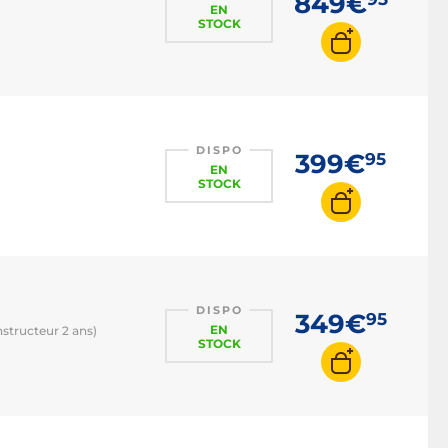
849€
EN
STOCK
DISPO
399€
95
EN
STOCK
DISPO
349€
95
EN
nstructeur 2 ans)
STOCK