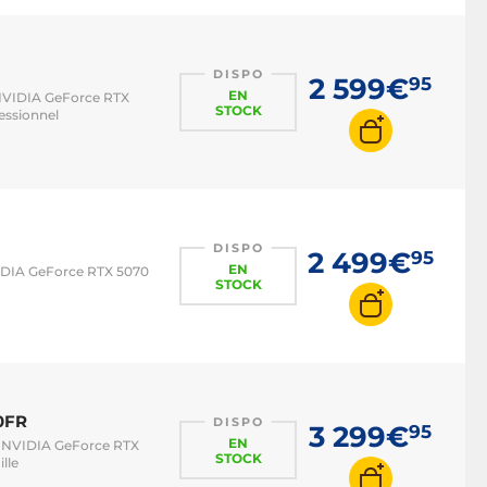
ASUS TUF
Acer Swift
DISPO
2 599€
95
EN
Microsoft Surface Pro
 NVIDIA GeForce RTX
STOCK
essionnel
Lenovo IdeaPad
Lenovo ThinkPad
MSI Katana
DISPO
2 499€
95
EN
IDIA GeForce RTX 5070
STOCK
0FR
DISPO
3 299€
95
EN
z NVIDIA GeForce RTX
STOCK
lle