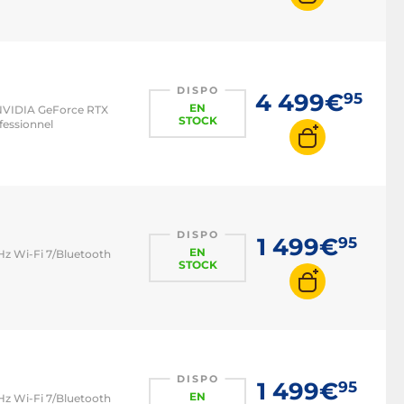
DISPO
4 499€
95
EN
 NVIDIA GeForce RTX
STOCK
fessionnel
DISPO
1 499€
95
EN
 Hz Wi-Fi 7/Bluetooth
STOCK
DISPO
1 499€
95
EN
 Hz Wi-Fi 7/Bluetooth