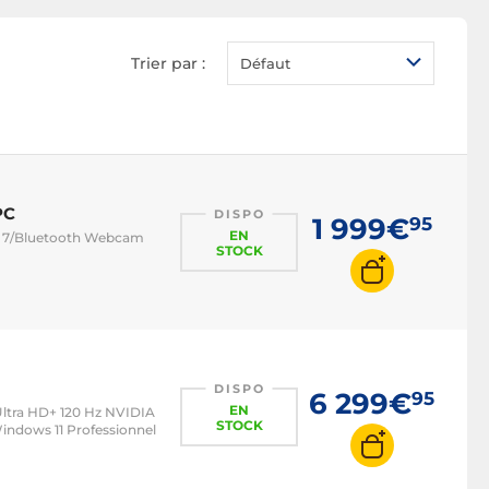
PC portable sans OS
PC portable SSD
Trier par :
Défaut
PC portable 13 pouces
PC portable 14 pouces
PC portable 15 à 16
pouces
PC
PC portable 17 pouces
DISPO
1 999€
95
EN
-Fi 7/Bluetooth Webcam
PC portable i3
STOCK
PC portable i5
PC portable i7
PC portable i9
Asus ROG
DISPO
6 299€
95
EN
 Ultra HD+ 120 Hz NVIDIA
ASUSPRO
STOCK
ndows 11 Professionnel
Asus ZenBook
Asus Vivobook