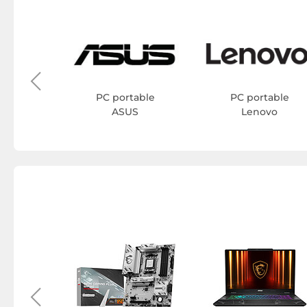
able
iew
PC portable
PC portable
ASUS
Lenovo
que MSI