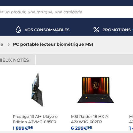
VOS CONSOMMABLES
PROMOTIONS
le
PC portable lecteur biométrique MSI
MIEUX NOTÉS
Prestige 13 AI+ Ukiyo-e
MSI Raider 18 HX AI
M
Edition A2VMG-085FR
A2XWJG-602FR
A
95
95
1 899€
6 299€
1