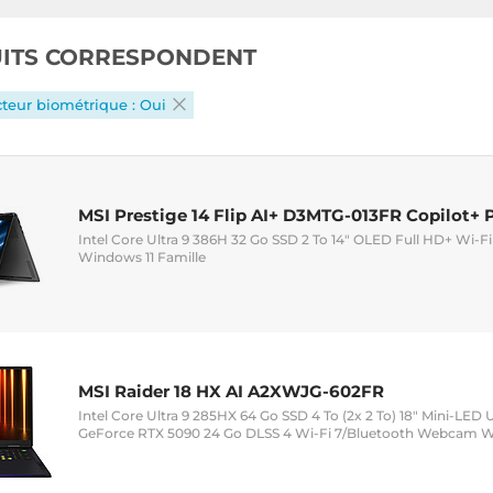
UITS CORRESPONDENT
teur biométrique : Oui
MSI Prestige 14 Flip AI+ D3MTG-013FR Copilot+ 
Intel Core Ultra 9 386H 32 Go SSD 2 To 14" OLED Full HD+ Wi
Windows 11 Famille
MSI Raider 18 HX AI A2XWJG-602FR
Intel Core Ultra 9 285HX 64 Go SSD 4 To (2x 2 To) 18" Mini-LED
GeForce RTX 5090 24 Go DLSS 4 Wi-Fi 7/Bluetooth Webcam Wi