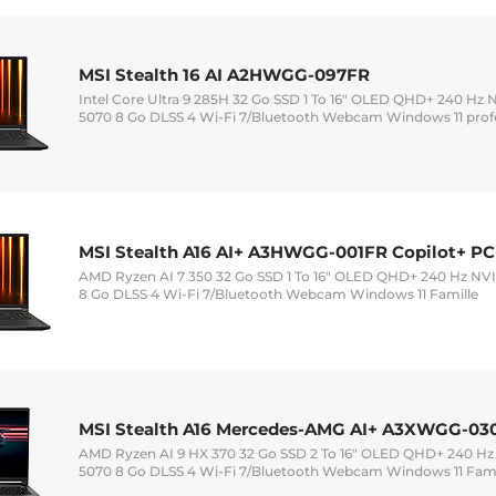
MSI Stealth 16 AI A2HWGG-097FR
Intel Core Ultra 9 285H 32 Go SSD 1 To 16" OLED QHD+ 240 Hz
5070 8 Go DLSS 4 Wi-Fi 7/Bluetooth Webcam Windows 11 prof
MSI Stealth A16 AI+ A3HWGG-001FR Copilot+ PC
AMD Ryzen AI 7 350 32 Go SSD 1 To 16" OLED QHD+ 240 Hz NV
8 Go DLSS 4 Wi-Fi 7/Bluetooth Webcam Windows 11 Famille
MSI Stealth A16 Mercedes-AMG AI+ A3XWGG-03
AMD Ryzen AI 9 HX 370 32 Go SSD 2 To 16" OLED QHD+ 240 H
5070 8 Go DLSS 4 Wi-Fi 7/Bluetooth Webcam Windows 11 Fami