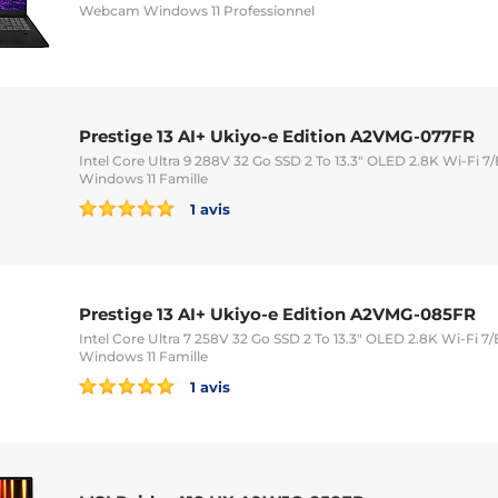
Webcam Windows 11 Professionnel
Prestige 13 AI+ Ukiyo-e Edition A2VMG-077FR
Intel Core Ultra 9 288V 32 Go SSD 2 To 13.3" OLED 2.8K Wi-Fi
Windows 11 Famille
1 avis
Prestige 13 AI+ Ukiyo-e Edition A2VMG-085FR
Intel Core Ultra 7 258V 32 Go SSD 2 To 13.3" OLED 2.8K Wi-Fi
Windows 11 Famille
1 avis