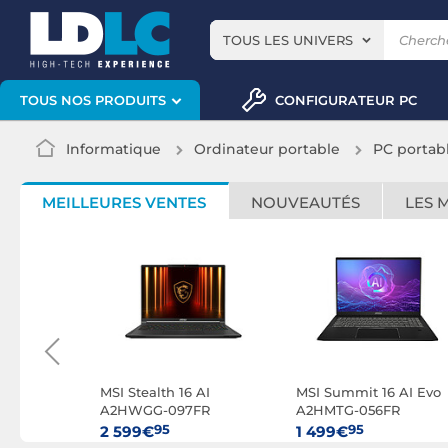
TOUS LES UNIVERS
CONFIGURATEUR PC
TOUS NOS PRODUITS
Informatique
Ordinateur portable
PC portab
MEILLEURES VENTES
NOUVEAUTÉS
LES 
8 AI+
MSI Stealth 16 AI
MSI Summit 16 AI Evo
R
A2HWGG-097FR
A2HMTG-056FR
95
95
2 599€
1 499€