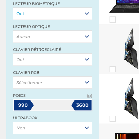
LECTEUR BIOMÉTRIQUE
Oui
LECTEUR OPTIQUE
Aucun
CLAVIER RÉTROÉCLAIRÉ
Oui
CLAVIER RGB
Sélectionner
POIDS
(g)
990
3600
ULTRABOOK
Non