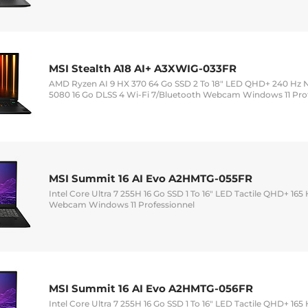
MSI Stealth A18 AI+ A3XWIG-033FR
AMD Ryzen AI 9 HX 370 64 Go SSD 2 To 18" LED QHD+ 240 Hz
5080 16 Go DLSS 4 Wi-Fi 7/Bluetooth Webcam Windows 11 Pro
MSI Summit 16 AI Evo A2HMTG-055FR
Intel Core Ultra 7 255H 16 Go SSD 1 To 16" LED Tactile QHD+ 165
Webcam Windows 11 Professionnel
MSI Summit 16 AI Evo A2HMTG-056FR
Intel Core Ultra 7 255H 16 Go SSD 1 To 16" LED Tactile QHD+ 165