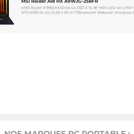
MSI Raider A18 HX A9WJG-258FR
AMD Ryzen 9 9955HX3D 64 Go SSD 2 To 18" Mini-LED 4K UHD+
RTX 5090 24 Go DLSS 4 Wi-Fi 7/Bluetooth Webcam Windows 11
NOS MARQUES PC PORTABLE :