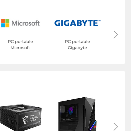
PC 
PC portable
PC portable
Microsoft
Gigabyte
Ventilate