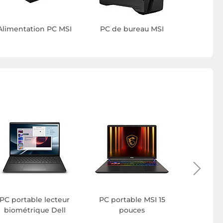
Alimentation PC MSI
PC de bureau MSI
PC port
p
PC portable lecteur
PC portable MSI 15
biométrique Dell
pouces