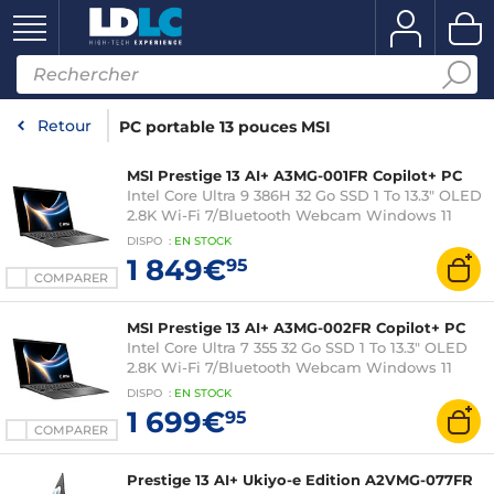
Retour
PC portable 13 pouces MSI
MSI Prestige 13 AI+ A3MG-001FR Copilot+ PC
Intel Core Ultra 9 386H 32 Go SSD 1 To 13.3" OLED
2.8K Wi-Fi 7/Bluetooth Webcam Windows 11
Famille
DISPO
:
EN
STOCK
1 849€
95
COMPARER
MSI Prestige 13 AI+ A3MG-002FR Copilot+ PC
Intel Core Ultra 7 355 32 Go SSD 1 To 13.3" OLED
2.8K Wi-Fi 7/Bluetooth Webcam Windows 11
Famille
DISPO
:
EN
STOCK
1 699€
95
COMPARER
Prestige 13 AI+ Ukiyo-e Edition A2VMG-077FR