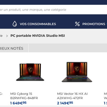
VOS CONSOMMABLES
PROMOTIONS
le
PC portable NVIDIA Studio MSI
MIEUX NOTÉS
G-
MSI Cyborg 15
MSI Vector 16 HX AI
M
B2RWFKG-848FR
A2XWHG-472FR
W
95
95
1 649€
2 149€
1