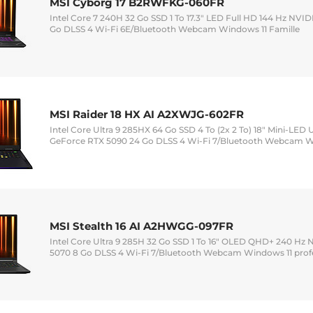
MSI Cyborg 17 B2RWFKG-060FR
Intel Core 7 240H 32 Go SSD 1 To 17.3" LED Full HD 144 Hz NV
Go DLSS 4 Wi-Fi 6E/Bluetooth Webcam Windows 11 Famille
MSI Raider 18 HX AI A2XWJG-602FR
Intel Core Ultra 9 285HX 64 Go SSD 4 To (2x 2 To) 18" Mini-LED
GeForce RTX 5090 24 Go DLSS 4 Wi-Fi 7/Bluetooth Webcam Wi
MSI Stealth 16 AI A2HWGG-097FR
Intel Core Ultra 9 285H 32 Go SSD 1 To 16" OLED QHD+ 240 Hz
5070 8 Go DLSS 4 Wi-Fi 7/Bluetooth Webcam Windows 11 prof