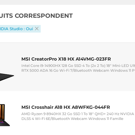
UITS CORRESPONDENT
DIA Studio : Oui
MSI CreatorPro X18 HX A14VMG-023FR
Intel Core i9-14900HX 128 Go SSD 4 To (2x 2 To) 18" Mini-LED U
RTX 5000 ADA 16 Go Wi-Fi 7/Bluetooth Webcam Windows 11 Pr
MSI Crosshair A18 HX A8WFKG-044FR
AMD Ryzen 9 8940HX 32 Go SSD 1 To 18" QHD+ 240 Hz NVIDIA
DLSS 4 Wi-Fi 6E/Bluetooth Webcam Windows 11 Famille