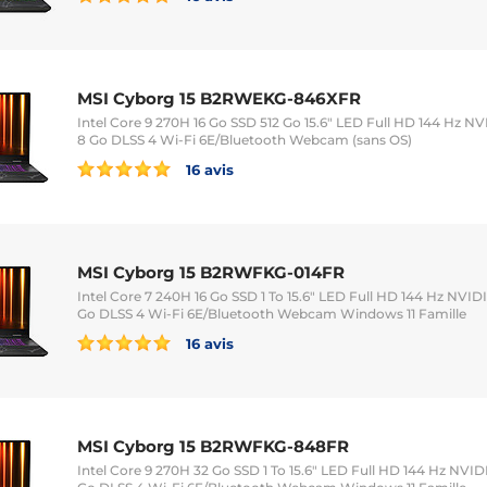
MSI Cyborg 15 B2RWEKG-846XFR
Intel Core 9 270H 16 Go SSD 512 Go 15.6" LED Full HD 144 Hz 
8 Go DLSS 4 Wi-Fi 6E/Bluetooth Webcam (sans OS)
16 avis
MSI Cyborg 15 B2RWFKG-014FR
Intel Core 7 240H 16 Go SSD 1 To 15.6" LED Full HD 144 Hz NVI
Go DLSS 4 Wi-Fi 6E/Bluetooth Webcam Windows 11 Famille
16 avis
MSI Cyborg 15 B2RWFKG-848FR
Intel Core 9 270H 32 Go SSD 1 To 15.6" LED Full HD 144 Hz NV