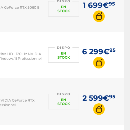
DISPO
1 699€
95
EN
IDIA GeForce RTX 5060 8
STOCK
DISPO
6 299€
95
EN
 Ultra HD+ 120 Hz NVIDIA
STOCK
ndows 11 Professionnel
DISPO
2 599€
95
EN
 NVIDIA GeForce RTX
STOCK
essionnel