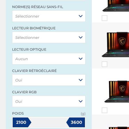
NORME(S) RÉSEAU SANS-FIL
Sélectionner
LECTEUR BIOMÉTRIQUE
Sélectionner
LECTEUR OPTIQUE
Aucun
CLAVIER RÉTROÉCLAIRÉ
Oui
CLAVIER RGB
Oui
POIDS
(g)
2100
3600