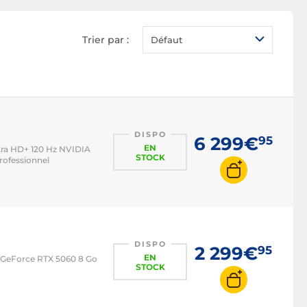
PC portable sans OS
PC portable SSD
Trier par :
Défaut
PC portable 13 pouces
PC portable 14 pouces
PC portable 15 à 16
pouces
PC portable 17 pouces
DISPO
6 299€
95
EN
ltra HD+ 120 Hz NVIDIA
PC portable i3
STOCK
ofessionnel
PC portable i5
PC portable i7
PC portable i9
Asus ROG
DISPO
2 299€
95
EN
 GeForce RTX 5060 8 Go
ASUSPRO
STOCK
Asus ZenBook
Asus Vivobook