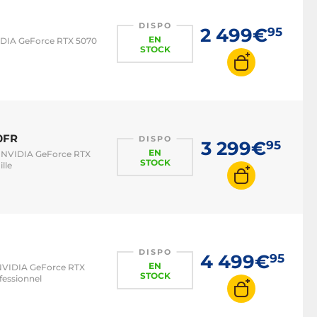
DISPO
2 499€
95
EN
IDIA GeForce RTX 5070
STOCK
0FR
DISPO
3 299€
95
EN
z NVIDIA GeForce RTX
STOCK
lle
DISPO
4 499€
95
EN
 NVIDIA GeForce RTX
STOCK
fessionnel