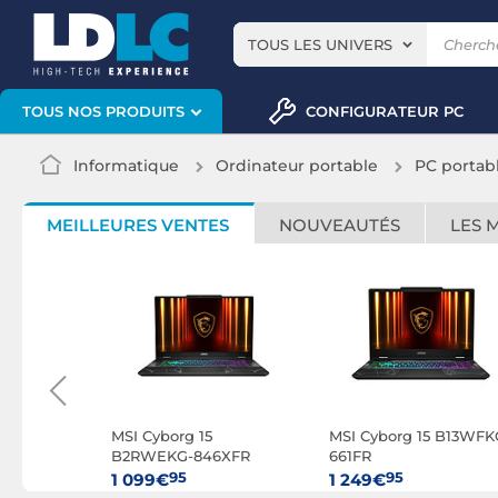
TOUS LES UNIVERS
CONFIGURATEUR PC
TOUS NOS PRODUITS
Informatique
Ordinateur portable
PC portab
MEILLEURES VENTES
NOUVEAUTÉS
LES 
HX Dragon
MSI Cyborg 15
MSI Cyborg 15 B13WFK
 Myth
B2RWEKG-846XFR
661FR
R
95
95
1 099€
1 249€