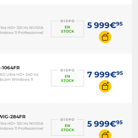
DISPO
5 999€
95
EN
 Ultra HD+ 120 Hz NVIDIA
STOCK
ndows 11 Professionnel
J-1064FR
DISPO
7 999€
95
-LED Ultra HD+ 240 Hz
EN
ebcam Windows 11
STOCK
XWIG-284FR
DISPO
5 999€
95
 Ultra HD+ 120 Hz NVIDIA
EN
ndows 11 Professionnel
STOCK