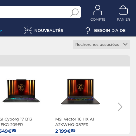
COMPTE
PANIER
NOUVEAUTÉS
BESOIN D'AIDE
Recherches associées
PC portable Windows 11
PC portable gamer
PC portable bureautique
PC portable
professionnel
Notebook
PC portable hybride
PC portable VR Ready
SI Cyborg 17 B13
MSI Vector 16 HX AI
MSI Cybor
FKG-209FR
A2XWHG-087FR
B2RWFKG
PC portable tactile
95
95
95
 549€
2 199€
1 699€
PC portable OLED