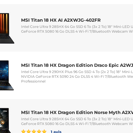
MSI Titan 18 HX AI A2XWJG-402FR
Intel Core Ultra 9 285HX 64 Go SSD 6 To (3x 2 To) 18" Mini-LED
GeForce RTX 5080 16 Go DLSS 4 Wi-Fi 7/Bluetooth Webcam Wi
MSI Titan 18 HX Dragon Edition Draco Epic A2W
Intel Core Ultra 9 290HX Plus 96 Go SSD 4 To (2x 2 To) 18" Mini
NVIDIA GeForce RTX 5090 24 Go DLSS 4 Wi-Fi 7/Bluetooth W
Professionnel
MSI Titan 18 HX Dragon Edition Norse Myth A2
Intel Core Ultra 9 285HX 64 Go SSD 6 To (3x 2 To) 18" Mini-LED
GeForce RTX 5080 16 Go DLSS 4 Wi-Fi 7/Bluetooth Webcam Wi
1 avis