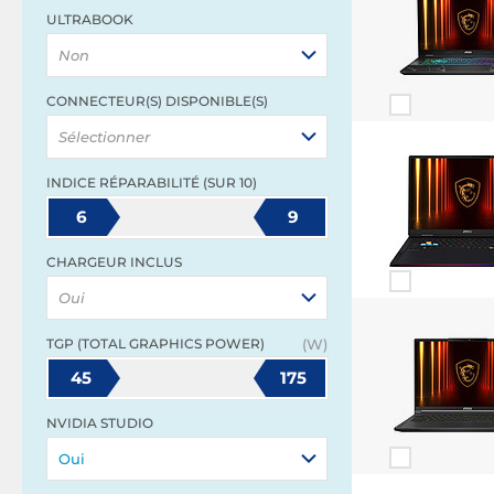
ULTRABOOK
Non
CONNECTEUR(S) DISPONIBLE(S)
Sélectionner
INDICE RÉPARABILITÉ (SUR 10)
6
9
CHARGEUR INCLUS
Oui
TGP (TOTAL GRAPHICS POWER)
(W)
45
175
NVIDIA STUDIO
Oui