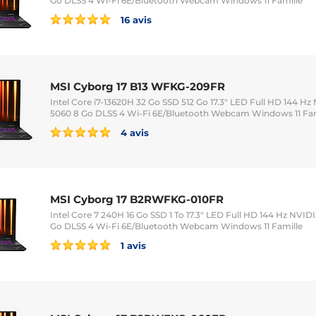
Go DLSS 4 Wi-Fi 6E/Bluetooth Webcam Windows 11 Famille
16 avis
MSI Cyborg 17 B13 WFKG-209FR
Intel Core i7-13620H 32 Go SSD 512 Go 17.3" LED Full HD 144 H
5060 8 Go DLSS 4 Wi-Fi 6E/Bluetooth Webcam Windows 11 Fam
4 avis
MSI Cyborg 17 B2RWFKG-010FR
Intel Core 7 240H 16 Go SSD 1 To 17.3" LED Full HD 144 Hz NVI
Go DLSS 4 Wi-Fi 6E/Bluetooth Webcam Windows 11 Famille
1 avis