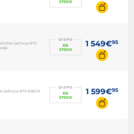
STOCK
DISPO
1 549€
95
z NVIDIA GeForce RTX
EN
ille
STOCK
DISPO
1 599€
95
DIA GeForce RTX 5060 8
EN
STOCK