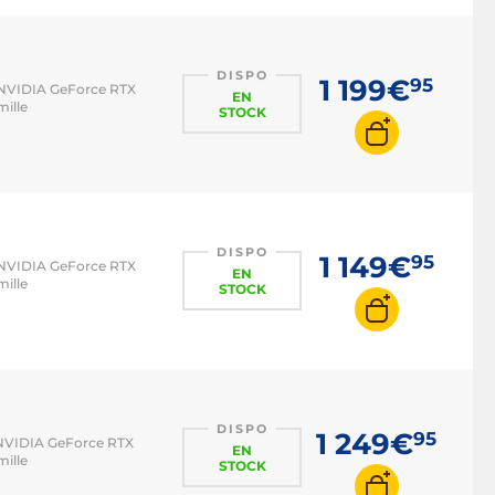
ASUS TUF
Acer Swift
DISPO
1 199€
95
z NVIDIA GeForce RTX
EN
Microsoft Surface Pro
ille
STOCK
Lenovo IdeaPad
Lenovo ThinkPad
MSI Katana
DISPO
1 149€
95
z NVIDIA GeForce RTX
EN
ille
STOCK
DISPO
1 249€
95
z NVIDIA GeForce RTX
EN
ille
STOCK