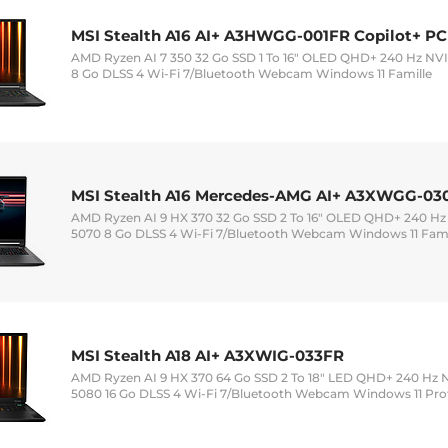
MSI Stealth A16 AI+ A3HWGG-001FR Copilot+ PC
AMD Ryzen AI 7 350 32 Go SSD 1 To 16" OLED QHD+ 240 Hz NV
8 Go DLSS 4 Wi-Fi 7/Bluetooth Webcam Windows 11 Famille
MSI Stealth A16 Mercedes-AMG AI+ A3XWGG-03
AMD Ryzen AI 9 HX 370 32 Go SSD 2 To 16" OLED QHD+ 240 H
5070 8 Go DLSS 4 Wi-Fi 7/Bluetooth Webcam Windows 11 Fami
MSI Stealth A18 AI+ A3XWIG-033FR
AMD Ryzen AI 9 HX 370 64 Go SSD 2 To 18" LED QHD+ 240 Hz
5080 16 Go DLSS 4 Wi-Fi 7/Bluetooth Webcam Windows 11 Pro