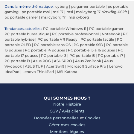
Dans la même thématique :
cyborg
|
pc gamer portable
|
pc portable
gaming
|
pc portable msi
|
msi 17
|
msi
|
msi cyborg 17 b2rwfkg-062fr
|
pc portable gamer
|
msi cyborg 17
|
msi cyborg
Tendances actuelles :
PC portable Windows 11
|
PC portable gamer
|
PC portable bureautique
|
PC portable professionnel
|
Notebook
|
PC
portable hybride
|
PC portable VR Ready
|
PC portable tactile
|
PC
portable OLED
|
PC portable sans OS
|
PC portable SSD
|
PC portable
13 pouces
|
PC portable 14 pouces
|
PC portable 15 à 16 pouces
|
PC
portable 17 pouces
|
PC portable i3
|
PC portable i5
|
PC portable i7
|
PC portable i9
|
Asus ROG
|
ASUSPRO
|
Asus ZenBook
|
Asus
Vivobook
|
ASUS TUF
|
Acer Swift
|
Microsoft Surface Pro
|
Lenovo
IdeaPad
|
Lenovo ThinkPad
|
MSI Katana
QUI SOMMES NOUS ?
Notre Histoire
CGV
/
Avis clients
Données personnelles
et
Cookies
Gérer mes cookies
Mentions légales