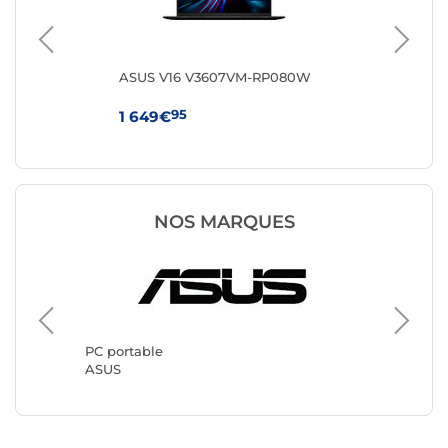
Q-
ASUS V16 V3607VM-RP080W
HP 
95
1 649€
64
NOS MARQUES
PC port
Lenovo
PC portable
ASUS