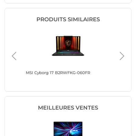
PRODUITS SIMILAIRES
8042W
MSI Cyborg 17 B2RWFKG-060FR
MSI Cyb
MEILLEURES VENTES