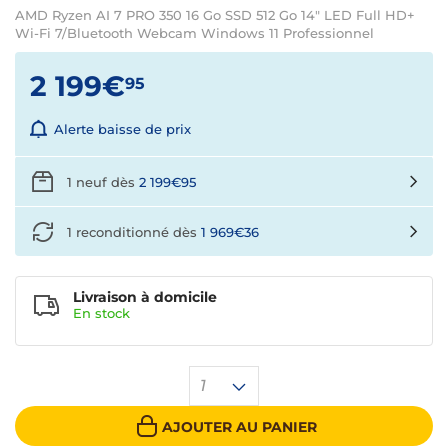
AMD Ryzen AI 7 PRO 350 16 Go SSD 512 Go 14" LED Full HD+
Wi-Fi 7/Bluetooth Webcam Windows 11 Professionnel
2 199€
95
Alerte baisse de prix
1 neuf dès
2 199€95
1 reconditionné dès
1 969€36
Livraison à domicile
En
stock
1
AJOUTER AU PANIER