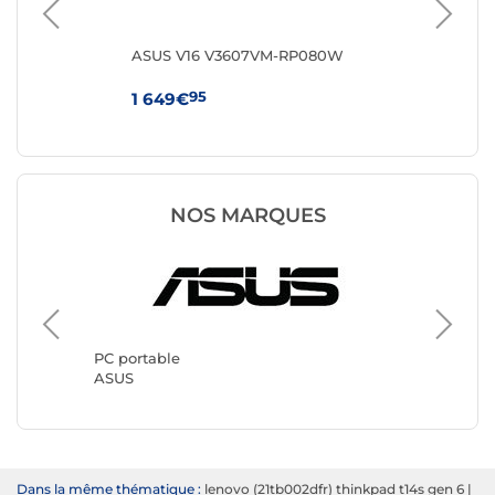
8FR
ASUS V16 V3607VM-RP080W
HP 
95
1 649€
64
NOS MARQUES
PC portable
PC port
ASUS
Lenovo
Dans la même thématique :
lenovo (21tb002dfr) thinkpad t14s gen 6
|