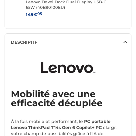
Lenovo Travel Dock Dual Display USB-C
Lenovo 
65W (40B90100EU)
Sound b
95
95
149€
179€
DESCRIPTIF
Mobilité avec une
efficacité décuplée
À la fois mobile et performant, le
PC portable
Lenovo ThinkPad T14s Gen 6 Copilot+ PC
élargit
votre champ de possibilités grâce à l'IA de