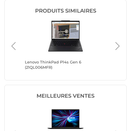
PRODUITS SIMILAIRES
Lenovo ThinkPad P14s Gen 6
Lenovo 
(21QL006MFR)
(21RV001
MEILLEURES VENTES