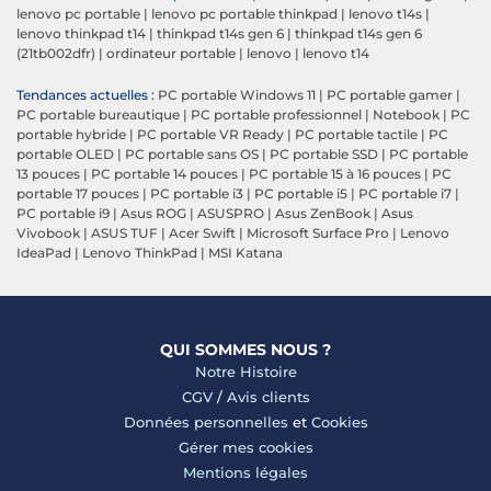
lenovo pc portable
|
lenovo pc portable thinkpad
|
lenovo t14s
|
lenovo thinkpad t14
|
thinkpad t14s gen 6
|
thinkpad t14s gen 6
(21tb002dfr)
|
ordinateur portable
|
lenovo
|
lenovo t14
Tendances actuelles :
PC portable Windows 11
|
PC portable gamer
|
PC portable bureautique
|
PC portable professionnel
|
Notebook
|
PC
portable hybride
|
PC portable VR Ready
|
PC portable tactile
|
PC
portable OLED
|
PC portable sans OS
|
PC portable SSD
|
PC portable
13 pouces
|
PC portable 14 pouces
|
PC portable 15 à 16 pouces
|
PC
portable 17 pouces
|
PC portable i3
|
PC portable i5
|
PC portable i7
|
PC portable i9
|
Asus ROG
|
ASUSPRO
|
Asus ZenBook
|
Asus
Vivobook
|
ASUS TUF
|
Acer Swift
|
Microsoft Surface Pro
|
Lenovo
IdeaPad
|
Lenovo ThinkPad
|
MSI Katana
QUI SOMMES NOUS ?
Notre Histoire
CGV
/
Avis clients
Données personnelles
et
Cookies
Gérer mes cookies
Mentions légales