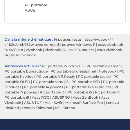
Lenovo
PC portable
ASUS
Dans la même thématique :
14 pouces
|
asus
|
asus vivobook 14
e410kab-eb982w avec numpad
|
pc avec windows 11
|
asus vivobook
14 e410kab
|
vivobook
|
vivobook 14
|
asus 14 pouces
|
asus vivobook
14
|
asus vivobook
Tendances actuelles :
PC portable Windows 11
|
PC portable gamer
|
PC portable bureautique
|
PC portable professionnel
|
Notebook
|
PC
portable hybride
|
PC portable VR Ready
|
PC portable tactile
|
PC
portable OLED
|
PC portable sans OS
|
PC portable SSD
|
PC portable
13 pouces
|
PC portable 14 pouces
|
PC portable 15 à 16 pouces
|
PC
portable 17 pouces
|
PC portable i3
|
PC portable i5
|
PC portable i7
|
PC portable i9
|
Asus ROG
|
ASUSPRO
|
Asus ZenBook
|
Asus
Vivobook
|
ASUS TUF
|
Acer Swift
|
Microsoft Surface Pro
|
Lenovo
IdeaPad
|
Lenovo ThinkPad
|
MSI Katana