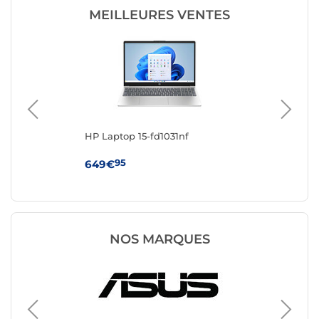
MEILLEURES VENTES
R-
HP Laptop 15-fd1031nf
AS
95
649€
1 
NOS MARQUES
PC port