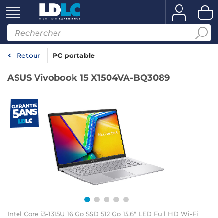
Retour
PC portable
ASUS Vivobook 15 X1504VA-BQ3089
Intel Core i3-1315U 16 Go SSD 512 Go 15.6" LED Full HD Wi-Fi