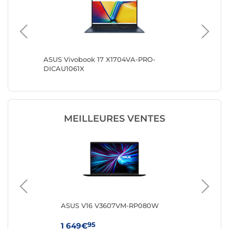
BQ5093W
ASUS Vivobook 17 X1704VA-PRO-
ASUS Vi
DICAU1061X
MEILLEURES VENTES
ASUS V16 V3607VM-RP080W
HP 
95
1 649€
64