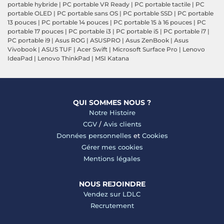
portable hybride
|
PC portable VR Ready
|
PC portable tactile
|
PC
portable OLED
|
PC portable sans OS
|
PC portable SSD
|
PC portable
13 pouces
|
PC portable 14 pouces
|
PC portable 15 à 16 pouces
|
PC
portable 17 pouces
|
PC portable i3
|
PC portable i5
|
PC portable i7
|
PC portable i9
|
Asus ROG
|
ASUSPRO
|
Asus ZenBook
|
Asus
Vivobook
|
ASUS TUF
|
Acer Swift
|
Microsoft Surface Pro
|
Lenovo
IdeaPad
|
Lenovo ThinkPad
|
MSI Katana
QUI SOMMES NOUS ?
Notre Histoire
CGV
/
Avis clients
Données personnelles
et
Cookies
Gérer mes cookies
Mentions légales
NOUS REJOINDRE
Vendez sur LDLC
Recrutement