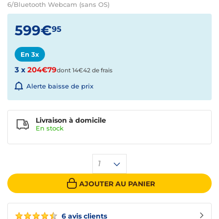
6/Bluetooth Webcam (sans OS)
599€
95
En 3x
3 x
204€79
dont 14€42 de frais
Alerte baisse de prix
Livraison à domicile
En
stock
1
AJOUTER AU PANIER
6 avis clients