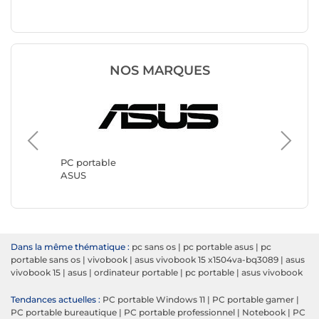
NOS MARQUES
PC port
Lenovo
PC portable
ASUS
Dans la même thématique :
pc sans os
|
pc portable asus
|
pc
portable sans os
|
vivobook
|
asus vivobook 15 x1504va-bq3089
|
asus
vivobook 15
|
asus
|
ordinateur portable
|
pc portable
|
asus vivobook
Tendances actuelles :
PC portable Windows 11
|
PC portable gamer
|
PC portable bureautique
|
PC portable professionnel
|
Notebook
|
PC