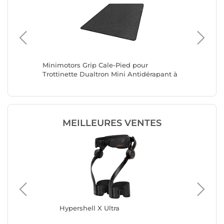
Mi M365
Minimotors Grip Cale-Pied pour
Minimot
2
Trottinette Dualtron Mini Antidérapant à
Trottine
Texture Granuleuse Noir
Intégrée
MEILLEURES VENTES
Hypershell X Ultra
Hyp