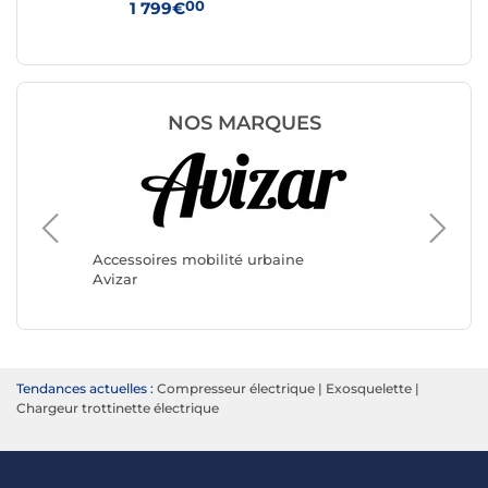
00
1 799€
89
NOS MARQUES
Accesso
Accessoires mobilité urbaine
Minimot
Avizar
Tendances actuelles :
Compresseur électrique
|
Exosquelette
|
Chargeur trottinette électrique