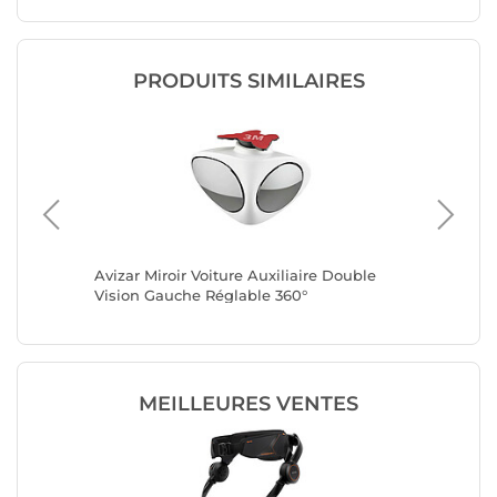
PRODUITS SIMILAIRES
inette
Avizar Miroir Voiture Auxiliaire Double
Avizar M
Vision Gauche Réglable 360°
Vision D
MEILLEURES VENTES