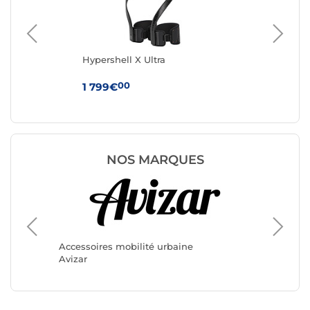
Hypershell X Ultra
Hyp
ro
00
1 799€
89
NOS MARQUES
Accesso
Accessoires mobilité urbaine
Minimot
Avizar