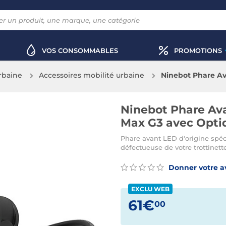
VOS CONSOMMABLES
PROMOTIONS
rbaine
Accessoires mobilité urbaine
Ninebot Phare Av
de Projection Noi
Ninebot Phare Av
Max G3 avec Optiq
Phare avant LED d'origine spé
défectueuse de votre trottinett
Donner votre a
EXCLU WEB
61€
00