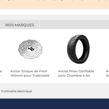
NOS MARQUES
ue
Avizar Disque de Frein
Avizar Pneu Gonflable
A
e
140mm pour Trottinette
sans Chambre à Air
Ar
ED
KuKirin G2 Pro avec
pour Trottinette Ninebot
Ni
Fixation à 6 Trous
G3 / ZT3 Pro
E
trottinette électrique