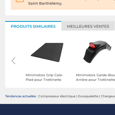
Saint Barthélémy.
PRODUITS SIMILAIRES
MEILLEURES VENTES
Avant pour
Minimotors Grip Cale-
Minimotors Garde-Bo
5 / M365
Pied pour Trottinette
Arrière pour Trottinett
Dualtron Mini
Dualtron Togo avec L
Broches
Antidérapant à Texture
Intégrée Noir
Granuleuse Noir
Tendances actuelles :
Compresseur électrique
|
Exosquelette
|
Chargeur 