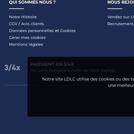
QUI SOMMES NOUS ?
NOUS REJO
Notre Histoire
Vendez sur 
CGV
/
Avis clients
Recrutement
Données personnelles
et
Cookies
Gérer mes cookies
Mentions légales
PAIEMENT EN 3/4X
Par carte bancaire à partir de 100€ d'achat.
Notre site LDLC utilise des cookies ou des t
une meilleure