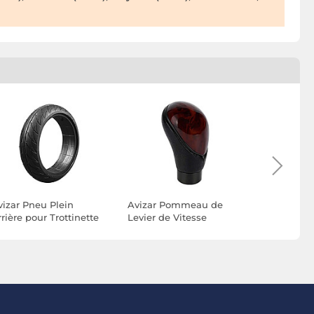
vizar Pneu Plein
Avizar Pommeau de
Avizar Béq
rière pour Trottinette
Levier de Vitesse
Compatible
nebot ES1 / ES2 / ES3 /
Universel Effet Bois avec
Xiaomi Sco
S4
Revêtement PU
2nd Gen M
Ergonomique
Stable