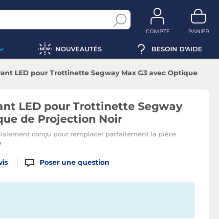
COMPTE
PANIER
NOUVEAUTÉS
BESOIN D'AIDE
ant LED pour Trottinette Segway Max G3 avec Optique
r
ant LED pour Trottinette Segway
ue de Projection Noir
cialement conçu pour remplacer parfaitement la pièce
e
vis
Poser une question