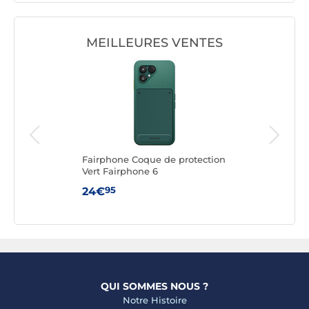
MEILLEURES VENTES
ng
Fairphone Coque de protection
Fai
le
Vert Fairphone 6
Rem
6
95
24€
24
QUI SOMMES NOUS ?
Notre Histoire