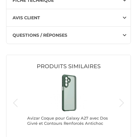
FICHE TECHNIQUE
AVIS CLIENT
QUESTIONS / RÉPONSES
PRODUITS SIMILAIRES
avec
Avizar Coque pour Galaxy A27 avec Dos
Avizar É
tour
Givré et Contours Renforcés Antichoc
600 Sma