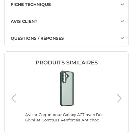
FICHE TECHNIQUE
AVIS CLIENT
QUESTIONS / RÉPONSES
PRODUITS SIMILAIRES
25 avec
Avizar Coque pour Galaxy A27 avec Dos
Avizar É
ur
Givré et Contours Renforcés Antichoc
600 Sma