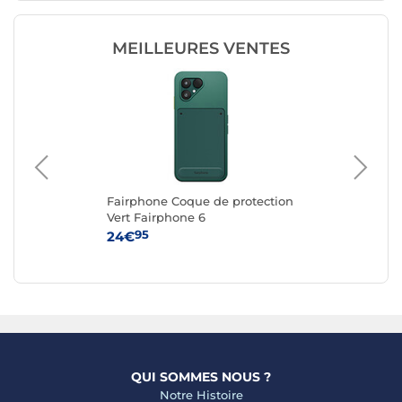
MEILLEURES VENTES
g
Fairphone Coque de protection
Fa
e
Vert Fairphone 6
Re
6
95
24€
24
QUI SOMMES NOUS ?
Notre Histoire