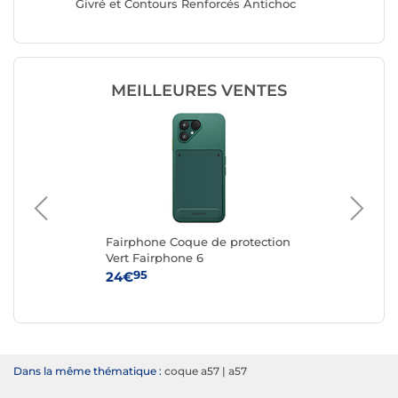
ur
Givré et Contours Renforcés Antichoc
600 Sma
MEILLEURES VENTES
Fairphone Coque de protection
Ap
G
Vert Fairphone 6
iPh
95
24€
59
Dans la même thématique :
coque a57
|
a57