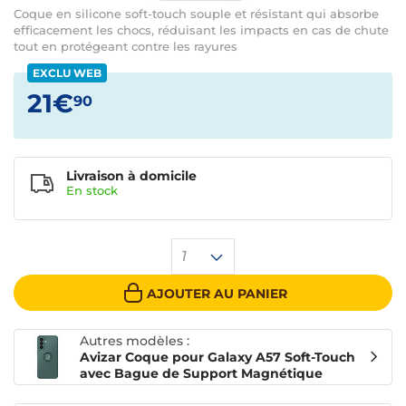
Coque en silicone soft-touch souple et résistant qui absorbe
efficacement les chocs, réduisant les impacts en cas de chute
tout en protégeant contre les rayures
EXCLU WEB
21€
90
Livraison à domicile
En
stock
1
AJOUTER AU PANIER
Autres modèles :
Avizar Coque pour Galaxy A57 Soft-Touch
avec Bague de Support Magnétique