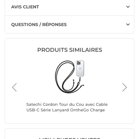
AVIS CLIENT
QUESTIONS / RÉPONSES
PRODUITS SIMILAIRES
our Port
Satechi Cordon Tour du Cou avec Cable
Zanaé St
USB-C Série Lanyard OntheGo Charge
Smartph
Rapide Noir
Décorat