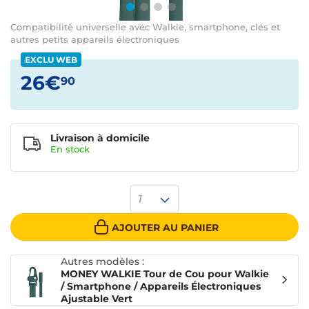
Compatibilité universelle avec Walkie, smartphone, clés et
autres petits appareils électroniques
EXCLU WEB
26€
90
Livraison à domicile
En
stock
1
AJOUTER AU PANIER
Autres modèles :
MONEY WALKIE Tour de Cou pour Walkie
/ Smartphone / Appareils Électroniques
Ajustable Vert