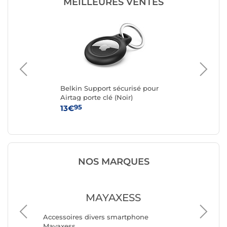
MEILLEURES VENTES
Belkin Support sécurisé pour
Mob
Airtag porte clé (Noir)
poi
con
95
13€
49
NOS MARQUES
MAYAXESS
Accesso
Accessoires divers smartphone
Avizar
Mayaxess