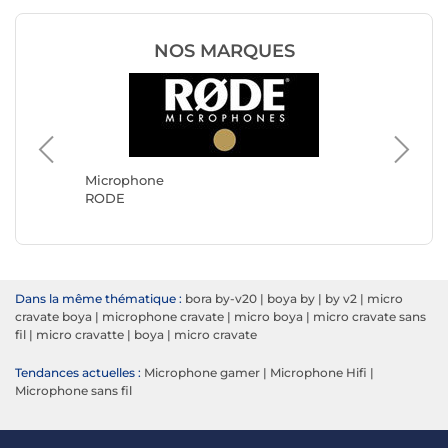
NOS MARQUES
Microphone
Microph
RODE
Boya
Dans la même thématique :
bora by-v20
|
boya by
|
by v2
|
micro
cravate boya
|
microphone cravate
|
micro boya
|
micro cravate sans
fil
|
micro cravatte
|
boya
|
micro cravate
Tendances actuelles :
Microphone gamer
|
Microphone Hifi
|
Microphone sans fil