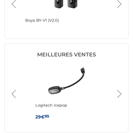
Boya BY-V1 (V2.0)
Boya min
MEILLEURES VENTES
Logitech Icepop
Ma
95
29€
33