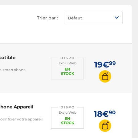
4 pièces
Trier par :
Défaut
patible
DISPO
19€
99
Exclu Web
EN
re smartphone
STOCK
phone Appareil
DISPO
18€
90
Exclu Web
EN
ur fixer votre appareil
STOCK