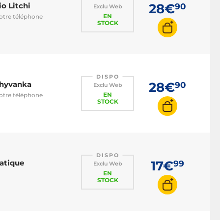
o Litchi
28€
90
Exclu Web
EN
votre téléphone
STOCK
DISPO
chyvanka
28€
90
Exclu Web
EN
votre téléphone
STOCK
DISPO
ratique
17€
99
Exclu Web
EN
STOCK