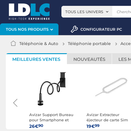
TOUS LES UNIVERS
CONFIGURATEUR PC
TOUS NOS PRODUITS
Téléphonie & Auto
Téléphonie portable
Acce
MEILLEURES VENTES
NOUVEAUTÉS
LES 
e
Avizar Support Bureau
Avizar Extracteur
celet à
pour Smartphone et
éjecteur de carte Sim
eys
Tablette Rotatif Bras
pour Smartphones et
90
99
26€
19€
le
Flexible
Tablettes