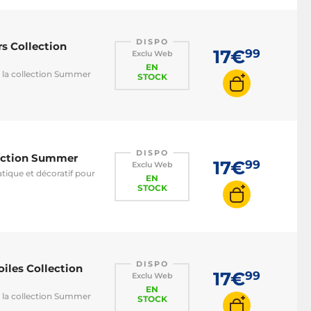
DISPO
rs Collection
17€
99
Exclu Web
EN
 la collection Summer
STOCK
DISPO
lection Summer
17€
99
Exclu Web
tique et décoratif pour
EN
STOCK
DISPO
oiles Collection
17€
99
Exclu Web
EN
 la collection Summer
STOCK