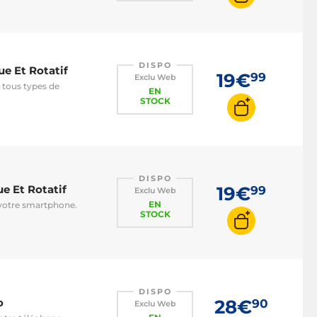
DISPO
e Et Rotatif
19€
99
Exclu Web
 tous types de
EN
STOCK
DISPO
e Et Rotatif
19€
99
Exclu Web
EN
 votre smartphone.
STOCK
DISPO
o
28€
90
Exclu Web