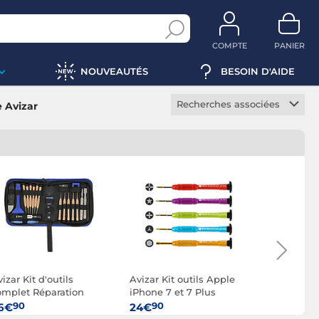
COMPTE
PANIER
NOUVEAUTÉS
BESOIN D'AIDE
Recherches associées
 Avizar
Manette smartphone
Micro smartphone
Support vélo smartphone
izar Kit d'outils
Avizar Kit outils Apple
Avizar Su
omplet Réparation
iPhone 7 et 7 Plus
en bois p
émontage
Smartphon
90
90
90
6€
24€
24€
martphone/tablette set