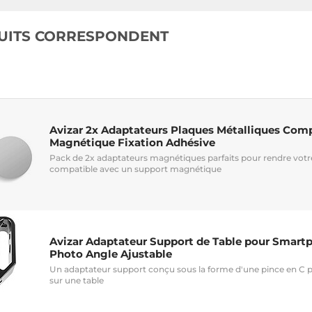
2
UITS CORRESPONDENT
Avizar 2x Adaptateurs Plaques Métalliques Com
Magnétique Fixation Adhésive
Pack de 2x adaptateurs magnétiques parfaits pour rendre vot
compatible avec un support magnétique
Avizar Adaptateur Support de Table pour Smart
Photo Angle Ajustable
Un adaptateur support conçu sous la forme d'une pince en C po
sur une table