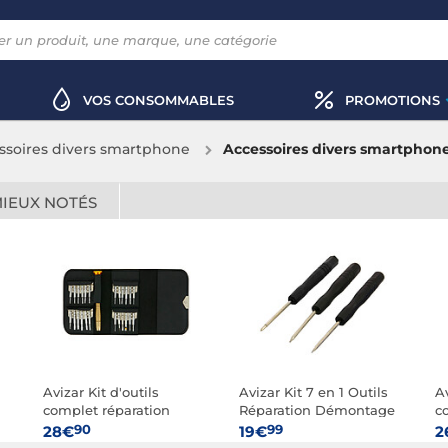
VOS CONSOMMABLES
PROMOTIONS
ssoires divers smartphone
Accessoires divers smartphone
MIEUX NOTÉS
Avizar Kit d'outils
Avizar Kit 7 en 1 Outils
Av
complet réparation
Réparation Démontage
c
(tournevis, spatules...)
Tournevis pour iPhone
D
90
99
28€
19€
2
smartphone et tablette
et iPad
S