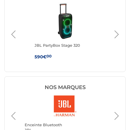
JBL PartyBox Stage 320
Ha
Noi
00
590€
24
NOS MARQUES
Enceint
Enceinte Bluetooth
Avizar