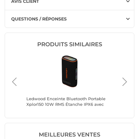
AVIS CLIENT
QUESTIONS / RÉPONSES
PRODUITS SIMILAIRES
l TWS
Ledwood Enceinte Bluetooth Portable
LinQ Mi
 Étanche
Xplor150 10W RMS Étanche IPX6 avec
5W / RGB
LED d'Ambiance Noir
Cordon 
MEILLEURES VENTES