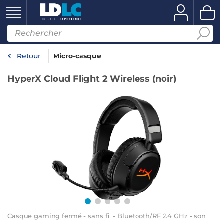
Retour
Micro-casque
HyperX Cloud Flight 2 Wireless (noir)
Casque gaming fermé - sans fil - Bluetooth/RF 2.4 GHz - son