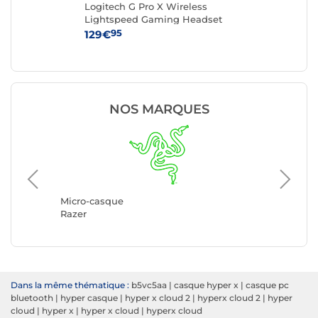
Logitech G Pro X Wireless
Lo
Lightspeed Gaming Headset
Hea
(Noir)
95
129€
99
NOS MARQUES
Micro-c
Logitec
Micro-casque
Razer
Dans la même thématique :
b5vc5aa
|
casque hyper x
|
casque pc
bluetooth
|
hyper casque
|
hyper x cloud 2
|
hyperx cloud 2
|
hyper
cloud
|
hyper x
|
hyper x cloud
|
hyperx cloud