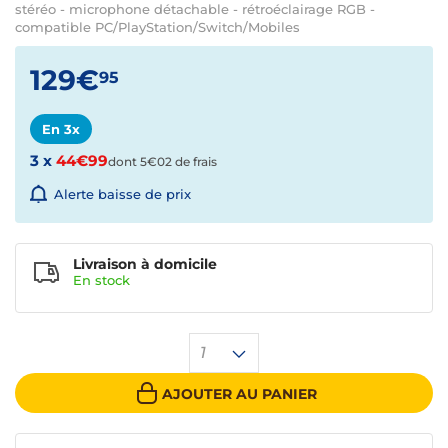
stéréo - microphone détachable - rétroéclairage RGB -
compatible PC/PlayStation/Switch/Mobiles
129€
95
En 3x
3 x
44€99
dont 5€02 de frais
Alerte baisse de prix
Livraison à domicile
En
stock
1
AJOUTER AU PANIER