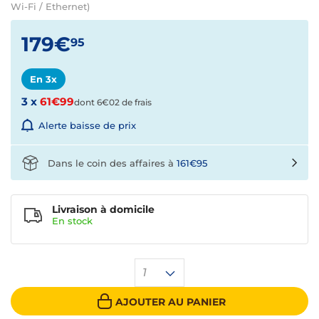
Wi-Fi / Ethernet)
179€
95
En 3x
3 x
61€99
dont 6€02 de frais
Alerte baisse de prix
Dans le coin des affaires à
161€95
Livraison à domicile
En
stock
1
AJOUTER AU PANIER