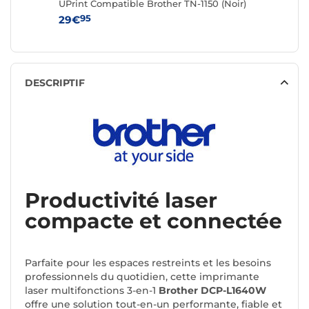
UPrint Compatible Brother TN-1150 (Noir)
Brother 
95
95
29€
49€
DESCRIPTIF
Productivité laser
compacte et connectée
Parfaite pour les espaces restreints et les besoins
professionnels du quotidien, cette imprimante
laser multifonctions 3-en-1
Brother DCP-L1640W
offre une solution tout-en-un performante, fiable et