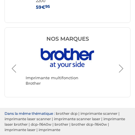
2200
95
59€
59
NOS MARQUES
Imprima
HP
Imprimante multifonction
Brother
Dans la même thématique :
brother dcp
|
imprimante scanner
|
imprimante laser scanner
|
imprimante scanner laser
|
imprimante
laser brother
|
dcp-l1640w
|
brother
|
brother dcp-l1640w
|
imprimante laser
|
imprimante