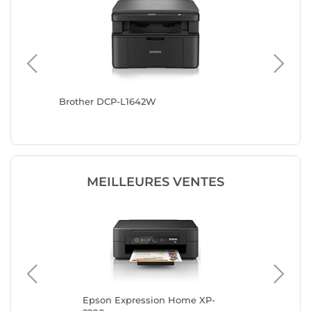
Brother DCP-L1642W
Canon i
MEILLEURES VENTES
Epson Expression Home XP-
Ca