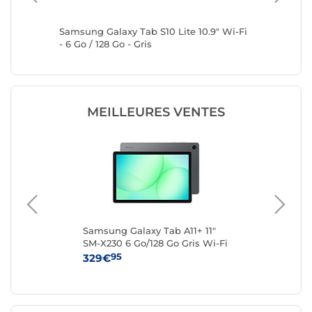
2 Go /
Samsung Galaxy Tab S10 Lite 10.9" Wi-Fi
Samsung 
- 6 Go / 128 Go - Gris
- 8 Go / 
MEILLEURES VENTES
Samsung Galaxy Tab A11+ 11"
Sam
SM-X230 6 Go/128 Go Gris Wi-Fi
SM-
95
329€
19