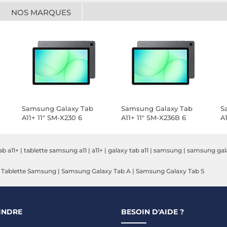
NOS MARQUES
Samsung Galaxy Tab
Samsung Galaxy Tab
S
A11+ 11" SM-X230 6
A11+ 11" SM-X236B 6
A
Go/128 Go Gris Wi-Fi
Go/128 Go Gris 5G
G
Entreprise Edition
b a11+
|
tablette samsung a11
|
a11+
|
galaxy tab a11
|
samsung
|
samsung gal
|
Tablette Samsung
|
Samsung Galaxy Tab A
|
Samsung Galaxy Tab S
INDRE
BESOIN D'AIDE ?