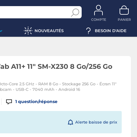
COMPTE
PANIER
NOUVEAUTÉS
BESOIN D'AIDE
b A11+ 11" SM-X230 8 Go/256 Go
Octo-Core 2.5 GHz - RAM 8 Go - Stockage 256 Go - Écran 11"
bcam - USB-C - 7040 mAh - Android 16
1
question/réponse
Alerte baisse de prix