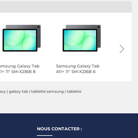
amsung Galaxy Tab
Samsung Galaxy Tab
Samsung G
11+ 11" SM-X236B 8
A11+ 11" SM-X236B 6
8.7" SM-X1
o/256 Go Gris 5G
Go/128 Go Gris 5G
Argent Wi
axy
|
galaxy tab
|
tablette samsung
|
tablette
NOUS CONTACTER :