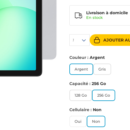
Livraison à domicile
En
stock
AJOUTER AU
1
Couleur :
Argent
Argent
Gris
Capacité :
256 Go
128 Go
256 Go
Cellulaire :
Non
Oui
Non