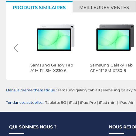
PRODUITS SIMILAIRES
MEILLEURES VENTES
xy Tab A9
Samsung Galaxy Tab
Samsung Galaxy Tab
64 Go
A11+ 11" SM-X230 6
A11+ 11" SM-X230 8
i
Go/128 Go Argent Wi-Fi
Go/256 Go Gris Wi-Fi
Dans la même thématique :
samsung galaxy tab a11
|
samsung galaxy ta
Tendances actuelles :
Tablette 5G
|
iPad
|
iPad Pro
|
iPad mini
|
iPad Air
QUI SOMMES NOUS ?
NOUS REJO