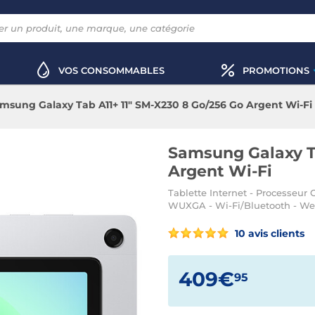
VOS CONSOMMABLES
PROMOTIONS
msung Galaxy Tab A11+ 11" SM-X230 8 Go/256 Go Argent Wi-Fi
Samsung Galaxy Ta
Argent Wi-Fi
Tablette Internet - Processeur 
WUXGA - Wi-Fi/Bluetooth - We
10 avis clients
409€
95