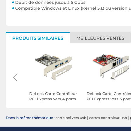
Débit de données jusqu'à 5 Gbps
Compatible Windows et Linux (Kernel 5.13 ou version u
PRODUITS SIMILAIRES
MEILLEURES VENTES
Carte
DeLock Carte Contrôleur
DeLock Carte Contrôle
 4 ports
PCI Express vers 4 ports
PCI Express vers 3 port
USB 3.0
USB 3.0 et 1x Ethernet
Gigabit
Dans la même thématique :
carte pci vers usb
|
cartes controleur usb
|