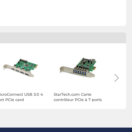
icroConnect USB 3.0 4
StarTech.com Carte
DeLock Ca
ort PCIe card
contrôleur PCIe à 7 ports
PCI Expres
USB 3.0 - 6 externes 1
USB-C 3.0
interne - avec
alimentation SATA