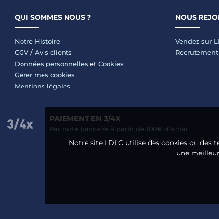
QUI SOMMES NOUS ?
NOUS REJO
Notre Histoire
Vendez sur 
CGV
/
Avis clients
Recrutement
Données personnelles
et
Cookies
Gérer mes cookies
Mentions légales
PAIEMENT EN 3/4X
Par carte bancaire à partir de 100€ d'achat.
Notre site LDLC utilise des cookies ou des t
une meilleure