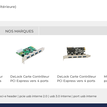
ltérieure)
NOS MARQUES
ur
DeLock Carte Contrôleur
DeLock Carte Contrôleur
M
s
PCI Express vers 4 ports
PCI Express vers 4 ports
p
USB 3.0
USB 3.0
pci-e header
|
pcie usb interne 2.0
|
usb 3.0 interne
|
port usb interne