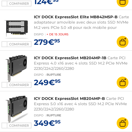
124€
95
COMPARER
ICY DOCK ExpressSlot Elite MB842M5P-B
Carte
adaptateur amovible avec deux slots SSD NVMe
M.2 vers PCIe 5.0 x8 pour rack mobile pour
emplacement d'extension PCIe
DISPO
:
+ DE
15 JOURS
279€
95
COMPARER
ICY DOCK ExpressSlot MB204MP-1B
Carte PCI
Express 4.0 x16 avec 4 slots SSD M.2 PCIe NVMe
2230/2242/2260/2280
DISPO
:
RUPTURE
249€
95
COMPARER
ICY DOCK ExpressSlot MB204MP-B
Carte PCI
Express 5.0 x16 avec 4 slots SSD M.2 PCIe NVMe
2230/2242/2260/2280
DISPO
:
RUPTURE
349€
95
COMPARER