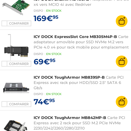
x4 vers MCIO 4i avec Redriver
DISPO
:
EN
STOCK
169€
95
COMPARER
ICY DOCK ExpressSlot Core MB305M4P-B
Carte
adaptateur amovible pour SSD NVMe M.2 vers
PCIe 4.0 x4 pour rack mobile pour emplacement
d'extension PCIe
DISPO
:
EN
STOCK
69€
95
COMPARER
ICY DOCK ToughArmor MB839SP-B
Carte PCI
Express avec rack pour HDD/SSD 2.5" SATA 6
Gb/s
DISPO
:
EN
STOCK
74€
95
COMPARER
ICY DOCK ToughArmor MB842MP-B
Carte PCI
Express avec 2 rack pour SSD M.2 PCIe NVMe
2230/2242/2260/2280/22110