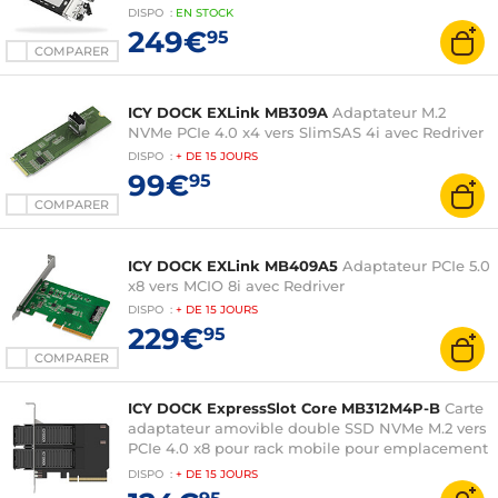
DISPO
:
EN
STOCK
249€
95
COMPARER
ICY DOCK EXLink MB309A
Adaptateur M.2
NVMe PCIe 4.0 x4 vers SlimSAS 4i avec Redriver
DISPO
:
+ DE
15 JOURS
99€
95
COMPARER
ICY DOCK EXLink MB409A5
Adaptateur PCIe 5.0
x8 vers MCIO 8i avec Redriver
DISPO
:
+ DE
15 JOURS
229€
95
COMPARER
ICY DOCK ExpressSlot Core MB312M4P-B
Carte
adaptateur amovible double SSD NVMe M.2 vers
PCIe 4.0 x8 pour rack mobile pour emplacement
d'extension PCIe
DISPO
:
+ DE
15 JOURS