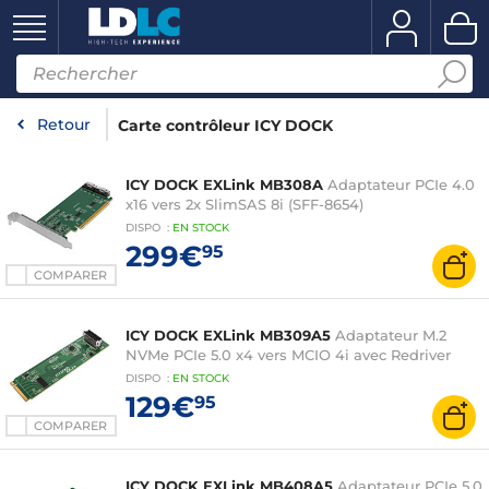
Retour
Carte contrôleur ICY DOCK
ICY DOCK EXLink MB308A
Adaptateur PCIe 4.0
x16 vers 2x SlimSAS 8i (SFF-8654)
DISPO
:
EN
STOCK
299€
95
COMPARER
ICY DOCK EXLink MB309A5
Adaptateur M.2
NVMe PCIe 5.0 x4 vers MCIO 4i avec Redriver
DISPO
:
EN
STOCK
129€
95
COMPARER
ICY DOCK EXLink MB408A5
Adaptateur PCIe 5.0