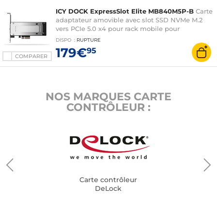
ICY DOCK ExpressSlot Elite MB840M5P-B
Carte
adaptateur amovible avec slot SSD NVMe M.2
vers PCIe 5.0 x4 pour rack mobile pour
emplacement d'extension PCIe
DISPO
:
RUPTURE
179€
95
COMPARER
NOS MARQUES CARTE
CONTRÔLEUR :
Carte contrôleur
DeLock