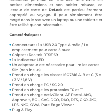
petites dimensions et son boitier robuste, ce
lecteur de carte de
DeLock
est particulièrement
approprié au voyage. Il peut simplement être
rangé dans le sac avec un laptop ou une tablette et
être utilisé quand nécessaire.
Caractéristiques :
Connecteurs : 1 x USB 2.0 Type-A mâle / 1 x
emplacement pour carte à puce
Chipset : Realtek RTS5169
1 x Indicateur LED
Un adaptateur est nécessaire pour lire les cartes
SIM (non inclus)
Prend en charge les classes ISO7816 A, B et C (5 V
/ 3 V / 1,8 V)
Prend en charge PC / SC 2.0
Prend en charge les protocoles T0 et T1
Prend en charge ActivClient, AF Portal, AKO,
ApproveIt, BOL, CAC, DCO, DKO, DTS, GKO, JKO,
LPS, NKO, OWA, Pure Edge Viewer
Plug & Play