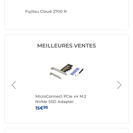
n 1 Type
Fujitsu Cloud 2700 R
Nedis S
MEILLEURES VENTES
clé
MicroConnect PCIe x4 M.2
Sta
NVMe SSD Adapter
PCI
av
95
15€
39