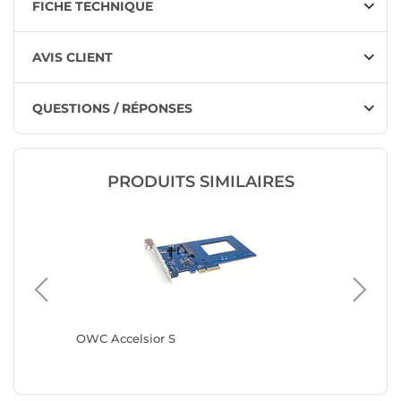
FICHE TECHNIQUE
AVIS CLIENT
QUESTIONS / RÉPONSES
PRODUITS SIMILAIRES
ess vers
OWC Accelsior S
DeLock 
SATA 6 