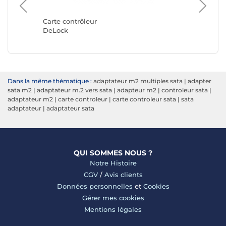
Carte co
StarTec
Carte contrôleur
DeLock
Dans la même thématique :
adaptateur m2 multiples sata
|
adapter
sata m2
|
adaptateur m.2 vers sata
|
adapteur m2
|
controleur sata
|
adaptateur m2
|
carte controleur
|
carte controleur sata
|
sata
adaptateur
|
adaptateur sata
QUI SOMMES NOUS ?
Notre Histoire
CGV
/
Avis clients
Données personnelles
et
Cookies
Gérer mes cookies
Mentions légales