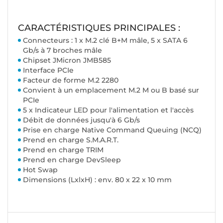
CARACTÉRISTIQUES PRINCIPALES :
Connecteurs : 1 x M.2 clé B+M mâle, 5 x SATA 6
Gb/s à 7 broches mâle
Chipset JMicron JMB585
Interface PCIe
Facteur de forme M.2 2280
Convient à un emplacement M.2 M ou B basé sur
PCIe
5 x Indicateur LED pour l'alimentation et l'accès
Débit de données jusqu'à 6 Gb/s
Prise en charge Native Command Queuing (NCQ)
Prend en charge S.M.A.R.T.
Prend en charge TRIM
Prend en charge DevSleep
Hot Swap
Dimensions (LxlxH) : env. 80 x 22 x 10 mm