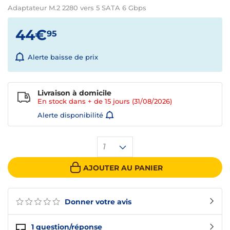
Adaptateur M.2 2280 vers 5 SATA 6 Gbps
44€
95
Alerte baisse de prix
Livraison à domicile
En stock dans + de
15 jours
(31/08/2026)
Alerte disponibilité
1
AJOUTER AU PANIER
Donner votre avis
1
question/réponse