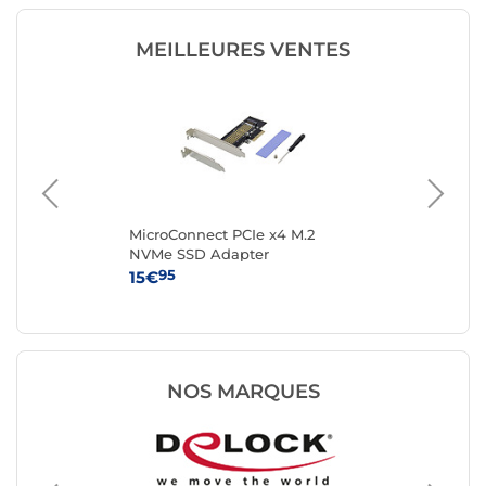
MEILLEURES VENTES
.2
MicroConnect PCIe x4 M.2
Sta
NVMe SSD Adapter
PCI
av
95
15€
39
NOS MARQUES