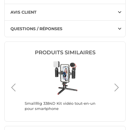
AVIS CLIENT
QUESTIONS / RÉPONSES
PRODUITS SIMILAIRES
reil
SmallRig 3384D Kit vidéo tout-en-un
Avizar 
cm Léger
pour smartphone
1.6m av