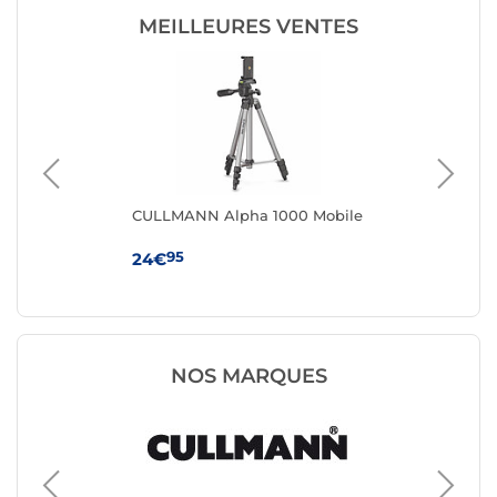
MEILLEURES VENTES
CULLMANN Alpha 1000 Mobile
Sma
en
95
24€
18
NOS MARQUES
Trépied