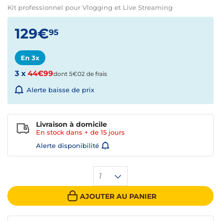
Kit professionnel pour Vlogging et Live Streaming
129€
95
En 3x
3 x
44€99
dont 5€02 de frais
Alerte baisse de prix
Livraison à domicile
En stock dans + de
15 jours
Alerte disponibilité
1
AJOUTER AU PANIER