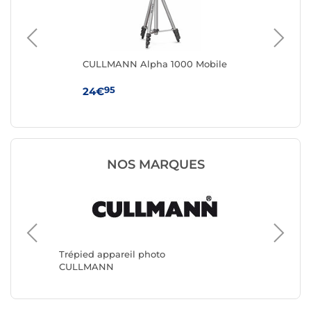
CULLMANN Alpha 1000 Mobile
Sma
en
95
24€
18
NOS MARQUES
Trépied
Benro
Trépied appareil photo
CULLMANN