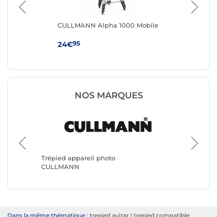
CULLMANN Alpha 1000 Mobile
Sma
en
95
24€
18
NOS MARQUES
Trépied
Benro
Trépied appareil photo
CULLMANN
Dans la même thématique :
trepied avizar
|
trepied compatible