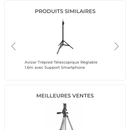
PRODUITS SIMILAIRES
ed
Avizar Trépied Télescopique Réglable
Avizar 
1.6m avec Support Smartphone
1.1m av
MEILLEURES VENTES