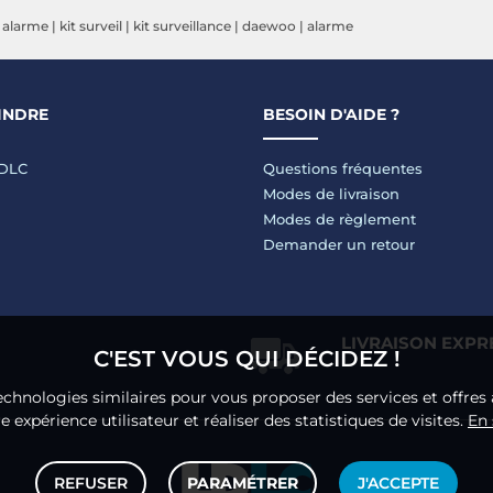
autonome et 1 intérieure
Full HD intérieure et 8
C
t alarme
|
kit surveil
|
kit surveillance
|
daewoo
|
alarme
et 17 accessoires - Sans
Accessoires
F
abonnement
In
INDRE
BESOIN D'AIDE ?
LDLC
Questions fréquentes
Modes de livraison
Modes de règlement
Demander un retour
LIVRAISON EXPR
C'EST VOUS QUI DÉCIDEZ !
echnologies similaires pour vous proposer des services et offres 
 expérience utilisateur et réaliser des statistiques de visites.
En 
REFUSER
PARAMÉTRER
J'ACCEPTE