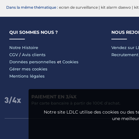
autonome et 1 intérieure
accessoires - Sans
Dans la même thématique :
ecran de surveillance
|
kit alarm daewo
|
ki
ieur
et 15 accessoires - Sans
abonnement -
ée et 11
abonnement
Application gratuite
QUI SOMMES NOUS ?
NOUS REJO
Notre Histoire
Vendez sur 
CGV
/
Avis clients
Recrutement
Données personnelles
et
Cookies
Gérer mes cookies
Mentions légales
PAIEMENT EN 3/4X
Par carte bancaire à partir de 100€ d'achat.
Notre site LDLC utilise des cookies ou des t
une meilleure