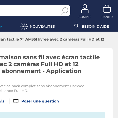
COMPTE
PANIER
NOUVEAUTÉS
BESOIN D'AIDE
n tactile 7'' AM351 livrée avec 2 caméras Full HD et 12
tion gratuite
aison sans fil avec écran tactile
vec 2 caméras Full HD et 12
s abonnement - Application
 avec ce pack complet sans abonnement Daewoo
illance Full HD.
vis
Poser une question