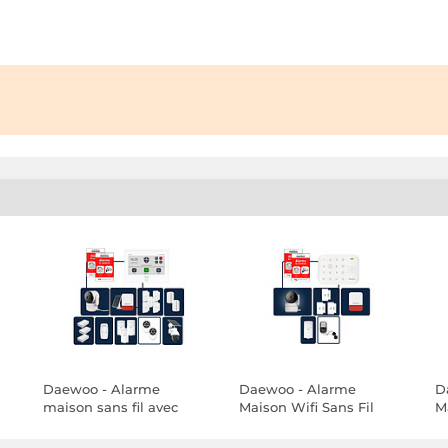
Daewoo - Alarme
Daewoo - Alarme
D
maison sans fil avec
Maison Wifi Sans Fil
M
écran tactile 7'' AM353 - 1
Vigilia VIG501 - Kit
F
 9
caméra extérieure
Complet avec Caméra
A