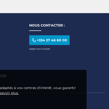
omplet avec Caméras
Complet avec Caméra
15 Accesso
ull HD
Full HD - Contrôle
Caméras 
térieure/Extérieure
Smartphone
Extérieure 
NOUS CONTACTER :
+334 27 46 60 00
Appel non surtaxé
ESS
adaptés à vos centres d’intérêt, vous garantir
savoir plus.