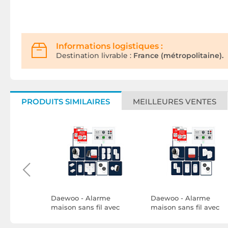
Informations logistiques :
Destination livrable :
France (métropolitaine).
PRODUITS SIMILAIRES
MEILLEURES VENTES
rme
Daewoo - Alarme
Daewoo - Alarme
ns Fil
maison sans fil avec
maison sans fil avec
- Kit
écran tactile 7'' AM352 - 1
écran tactile 7'' AM350
 2 Caméras
caméra extérieure
livrée avec 1 caméra et