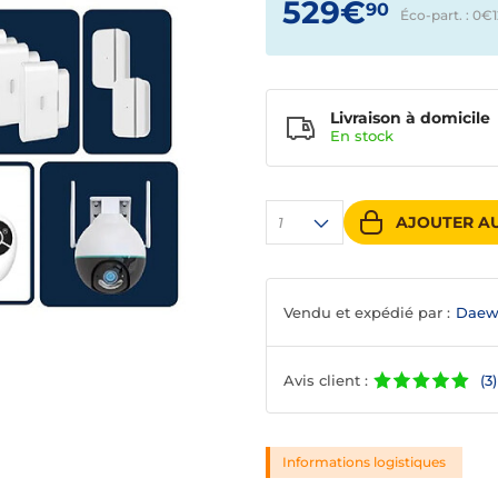
529€
90
Éco-part. : 0€
Livraison à domicile
En
stock
AJOUTER AU
1
Vendu et expédié par :
Daewo
Avis client :
(3)
Informations logistiques