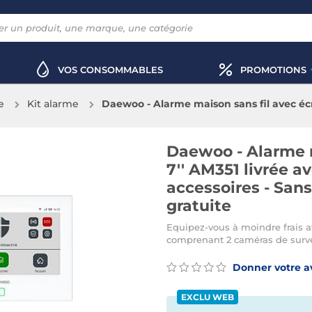
VOS CONSOMMABLES
PROMOTIONS
e
Kit alarme
Daewoo - Alarme maison sans fil avec écra
accessoires - Sans abonnement - Applica
Daewoo - Alarme m
7'' AM351 livrée a
accessoires - San
gratuite
Equipez-vous à moindre frais
comprenant 2 caméras de surve
Donner votre a
EXCLU WEB