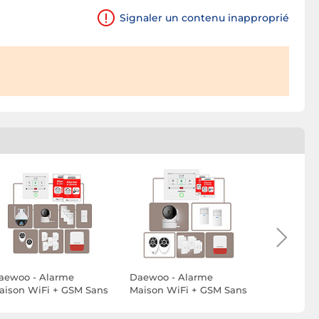
Signaler un contenu inapproprié
aewoo - Alarme
Daewoo - Alarme
Daewoo - 
aison WiFi + GSM Sans
Maison WiFi + GSM Sans
Maison san
il Touch AM341 - Sans
Fil Touch AM340 - Sans
(Defense+)
bonnement - Kit
Abonnement - Kit
PA501Z - 