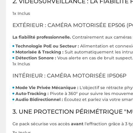
2. VIDÉOSURVEILLANCE : LA FIABILITÉ 
1x Inclus
EXTÉRIEUR : CAMÉRA MOTORISÉE EP506 (P
La fiabilité professionnelle.
Contrairement aux caméras s
Technologie PoE ou Secteur :
Alimentation et connexion
Motorisée & Tracking :
Suit automatiquement les intrus
Détection Sonore :
Vous alerte en cas de bruit suspect.
1x Inclus
INTÉRIEUR : CAMÉRA MOTORISÉE IP506P
Mode Vie Privée Mécanique :
L'objectif se rétracte ph
Auto-Tracking :
Pivote à 360° pour suivre les mouveme
Audio Bidirectionnel :
Écoutez et parlez via votre sma
3. UNE PROTECTION PÉRIMÉTRIQUE "M
Ce pack sécurise vos accès
avant
l'effraction grâce à 3 
3x Inclus