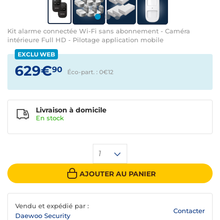
Kit alarme connectée Wi-Fi sans abonnement - Caméra
intérieure Full HD - Pilotage application mobile
EXCLU WEB
629€
90
Éco-part. : 0€
12
Livraison à domicile
En
stock
1
AJOUTER AU PANIER
Vendu et expédié par :
Contacter
Daewoo Security