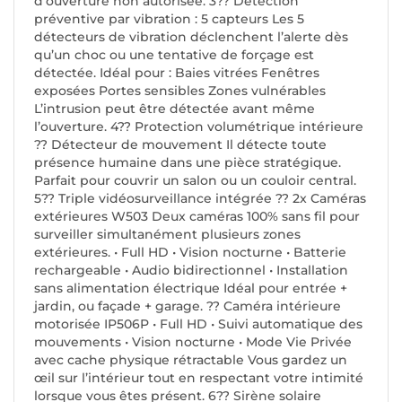
d’ouverture non autorisée. 3?? Détection
préventive par vibration : 5 capteurs Les 5
détecteurs de vibration déclenchent l’alerte dès
qu’un choc ou une tentative de forçage est
détectée. Idéal pour : Baies vitrées Fenêtres
exposées Portes sensibles Zones vulnérables
L’intrusion peut être détectée avant même
l’ouverture. 4?? Protection volumétrique intérieure
?? Détecteur de mouvement Il détecte toute
présence humaine dans une pièce stratégique.
Parfait pour couvrir un salon ou un couloir central.
5?? Triple vidéosurveillance intégrée ?? 2x Caméras
extérieures W503 Deux caméras 100% sans fil pour
surveiller simultanément plusieurs zones
extérieures. • Full HD • Vision nocturne • Batterie
rechargeable • Audio bidirectionnel • Installation
sans alimentation électrique Idéal pour entrée +
jardin, ou façade + garage. ?? Caméra intérieure
motorisée IP506P • Full HD • Suivi automatique des
mouvements • Vision nocturne • Mode Vie Privée
avec cache physique rétractable Vous gardez un
œil sur l’intérieur tout en respectant votre intimité
lorsque vous êtes présent. 6?? Sirène solaire