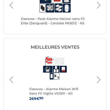
s Fil
Daewoo - Pack Alarme Maison sans Fil
Daewoo 
Elite (Zenguard) - Centrale PA501Z - Kit
Elite (H
rieure
comprenant 13 Accessoires + 1 Caméra
XXL 19 A
autonome Extérieure & 1 Intérieure
Motorisé
MEILLEURES VENTES
Daewoo - Alarme Maison Wifi
Da
Sans Fil Vigilia VIG501 - Kit
san
2
Complet avec Caméra Full HD
Cen
90
269€
49
intérieure et 8 Accessoires
com
Ca