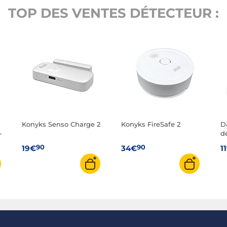
TOP DES VENTES DÉTECTEUR :
Konyks Senso Charge 2
Konyks FireSafe 2
D
-
d
c
90
90
19€
34€
1
c
a
T
Vi