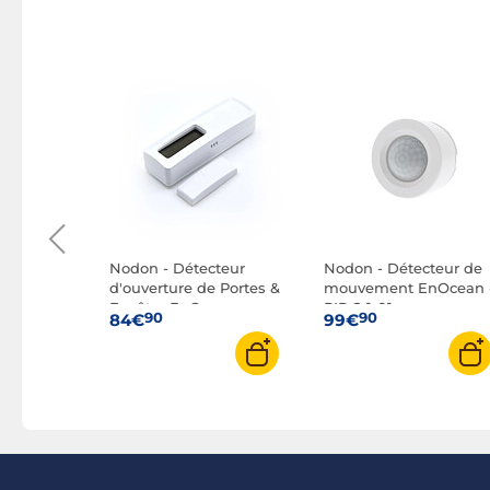
 de 3
WPS305
animaux -
vec les
01 Touch /
XL et
Nodon - Détecteur
Nodon - Détecteur de
d'ouverture de Portes &
mouvement EnOcean 
Fenêtre EnOcean
PIR-2-1-01
90
90
84€
99€