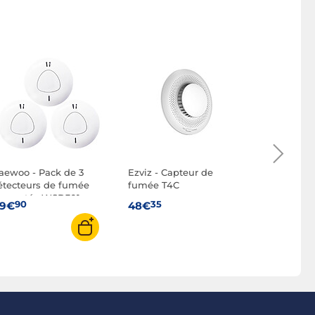
Goobay Dé
mouvement
90
10€
aewoo - Pack de 3
Ezviz - Capteur de
étecteurs de fumée
fumée T4C
onnectés WSD301
90
35
19€
48€
ompatibles avec les
larmes Touch AM301,
ouch XL AM302 et
gilia