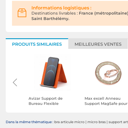
Informations logistiques :
Destinations livrables :
France (métropolitaine
Saint Barthélémy.
PRODUITS SIMILAIRES
MEILLEURES VENTES
port
Avizar Support de
Max excell Anneau
e pour
Bureau Flexible
Support MagSafe pour
Argent
Universel pour
iPhone Magnétique et
Téléphone et Tablette
Rotatif Design Paillett
Rose gold
Dans la même thématique :
bra articule micro
|
micro bras
|
support art