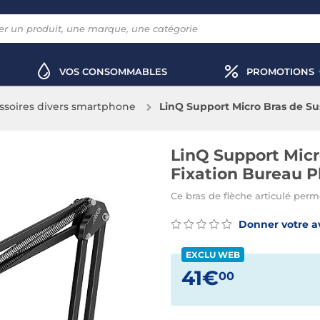
VOS CONSOMMABLES
PROMOTIONS
ssoires divers smartphone
LinQ Support Micro Bras de Sus
LinQ Support Micr
Fixation Bureau Pl
Ce bras de flèche articulé perm
Donner votre a
EXCLU WEB
41€
00