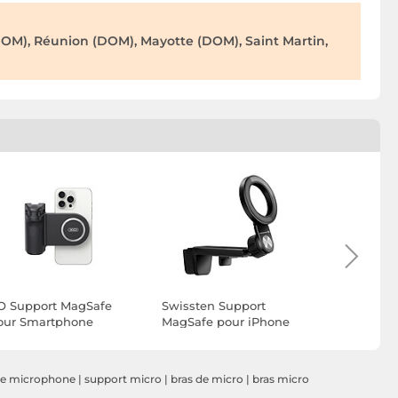
OM), Réunion (DOM), Mayotte (DOM), Saint Martin,
O Support MagSafe
Swissten Support
Swissten 
our Smartphone
MagSafe pour iPhone
Smartphon
agnétique avec
Fixation Grip Tout
Fixation T
éclencheur Bluetooth
Terrain Ajustable et
Rotative 3
oir
Rotatif Noir
de microphone
|
support micro
|
bras de micro
|
bras micro