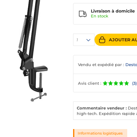
Livraison à domicile
En
stock
AJOUTER AU
1
Vendu et expédié par :
Desto
Avis client :
(3)
Commentaire vendeur :
Desto
high-tech. Expédition rapide a
Informations logistiques