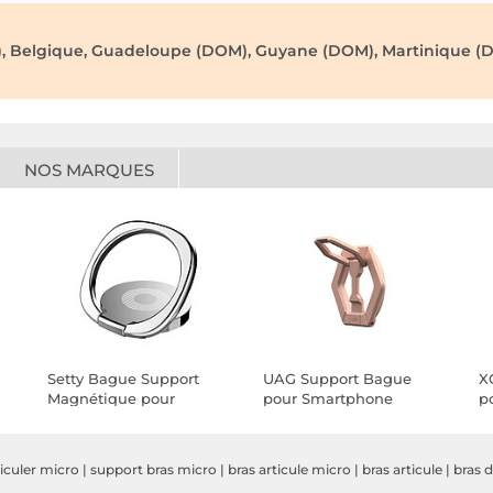
), Belgique, Guadeloupe (DOM), Guyane (DOM), Martinique (D
NOS MARQUES
Setty Bague Support
UAG Support Bague
X
Magnétique pour
pour Smartphone
p
Smartphone avec
Magnétique Rotatif
M
es
Adhésif Rotatif Argent
Multi-position Beige
D
N
iculer micro
|
support bras micro
|
bras articule micro
|
bras articule
|
bras 