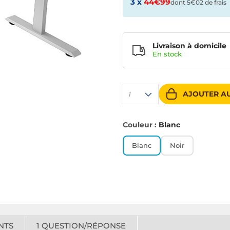
3 x
44€99
dont 5€02 de frais
Livraison à domicile
En
stock
AJOUTER AU
1
Couleur :
Blanc
Blanc
Noir
NTS
1
QUESTION/RÉPONSE