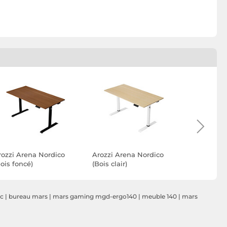
rozzi Arena Nordico
Arozzi Arena Nordico
Arozzi Ar
ois foncé)
(Bois clair)
(Noir)
nc
|
bureau mars
|
mars gaming mgd-ergo140
|
meuble 140
|
mars