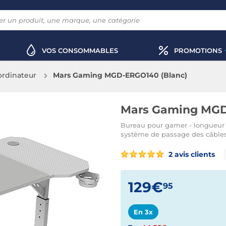
VOS CONSOMMABLES
PROMOTIONS
ordinateur
Mars Gaming MGD-ERGO140 (Blanc)
Mars Gaming MGD
Bureau pour gamer - longueur 
système de passage des câbles
2 avis clients
129€
95
En 3x