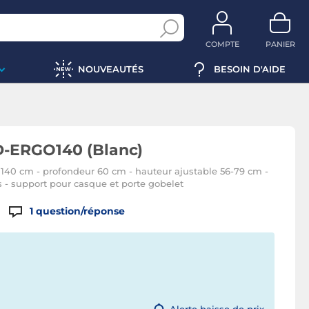
COMPTE
PANIER
NOUVEAUTÉS
BESOIN D'AIDE
-ERGO140 (Blanc)
140 cm - profondeur 60 cm - hauteur ajustable 56-79 cm -
 - support pour casque et porte gobelet
1
question/réponse