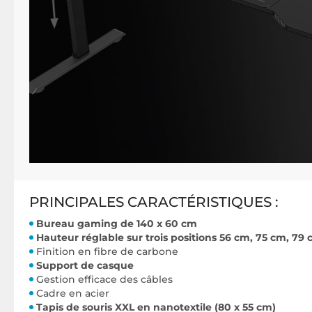
PRINCIPALES CARACTÉRISTIQUES :
Bureau gaming de 140 x 60 cm
Hauteur réglable sur trois positions 56 cm, 75 cm, 79
Finition en fibre de carbone
Support de casque
Gestion efficace des câbles
Cadre en acier
Tapis de souris XXL en nanotextile (80 x 55 cm)