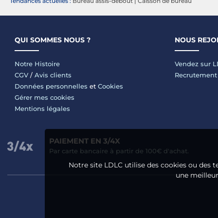
Tendances actuelles :
Bureau assis-debout
|
Caisson de bureau
QUI SOMMES NOUS ?
NOUS REJO
Notre Histoire
Vendez sur 
CGV
/
Avis clients
Recrutement
Données personnelles
et
Cookies
Gérer mes cookies
Mentions légales
PAIEMENT EN 3/4X
Par carte bancaire à partir de 100€ d'achat.
Notre site LDLC utilise des cookies ou des t
une meilleure