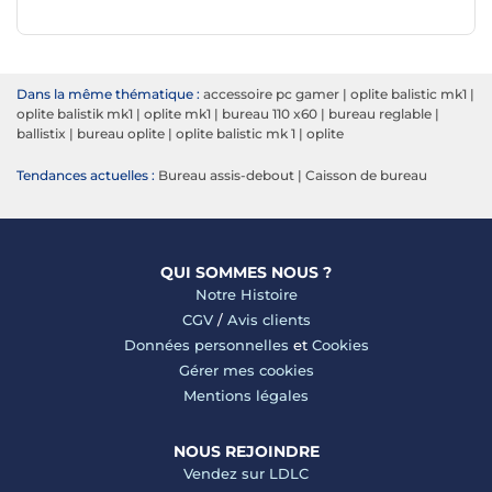
Dans la même thématique :
accessoire pc gamer
|
oplite balistic mk1
|
oplite balistik mk1
|
oplite mk1
|
bureau 110 x60
|
bureau reglable
|
ballistix
|
bureau oplite
|
oplite balistic mk 1
|
oplite
Tendances actuelles :
Bureau assis-debout
|
Caisson de bureau
QUI SOMMES NOUS ?
Notre Histoire
CGV
/
Avis clients
Données personnelles
et
Cookies
Gérer mes cookies
Mentions légales
NOUS REJOINDRE
Vendez sur LDLC