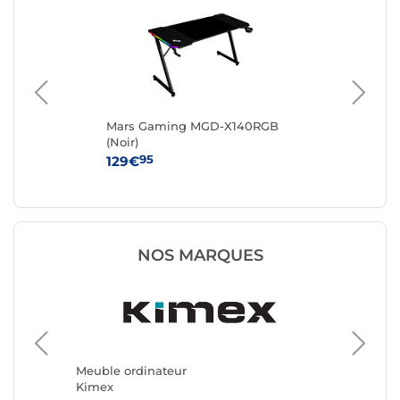
Mars Gaming MGD-X140RGB
RE
(Noir)
95
129€
34
NOS MARQUES
Meuble 
REKT
Meuble ordinateur
Kimex